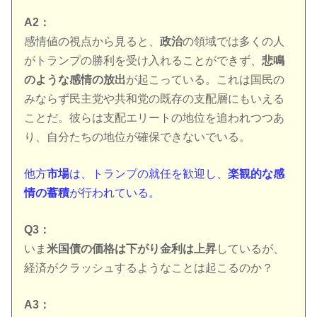
A2：
感情値の視点から見ると、
政治
の領域では多くの人
がトランプの勝利を受け入れることができず、
悲鳴
のような感情の放出
が起こっている。これは国民の
みならず民主党や共和党の既存の支配層にもいえる
ことだ。彼らは支配エリートの地位を追われつつあ
り、自分たちの地位が確保できないでいる。
他方
市場
は、トランプの就任を歓迎し、
楽観的な感
情の蓄積
が行われている。
Q3：
いま
米国債の価格は下がり金利は上昇
しているが、
経済がクラッシュするようなことは起こるのか？
A3：