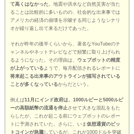
て高くはなかった
。地震や洪水など自然災害が当た
ることは比較的に多いものの、社会的な出来事では
アメリカの経済の崩壊を示唆する同じようなシナリ
オが繰り返し出て来るだけであった。
それが昨年の後半くらいから、著名なYouTubeのチ
ャンネルやネットテレビなどで頻繁に取り上げられ
るようになった。その理由は、
ウェブボットの精度
が上がっている
ようで、毎月配信されるレポートに
将来起こる出来事のアウトラインが描写されている
ことが多くなっている
からだという。
例えば
11月にインド政府は、1000ルピーと5000ルピ
ーの高額紙幣の流通を停止
させて大きな混乱をもた
らしたが、これが起こる前にウェブボットのレポー
トに予測されていた。さらに、いま
仮想通貨のビッ
トコインが急騰
しているが、これが1000ドルを突破