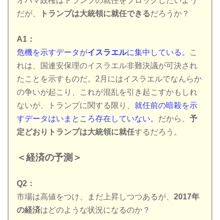
オバマ政権はトランプの就任をブロックしたいよう
だが、
トランプは大統領に就任できる
だろうか？
A1：
危機を示すデータが
イスラエル
に集中している。
こ
れは、国連安保理のイスラエル非難決議が可決され
たことを示すものだ。2月にはイスラエルでなんらか
の争いが起こり、これが混乱を引き起こすかもしれ
ないが、トランプに関する限り、
就任前の暗殺を示
すデータはいまところ存在していない。
だから、
予
定どおりトランプは大統領に就任
するだろう。
＜経済の予測＞
Q2：
市場は高値をつけ、まだ上昇しつつあるが、
2017年
の経済
はどのような状況になるのか？