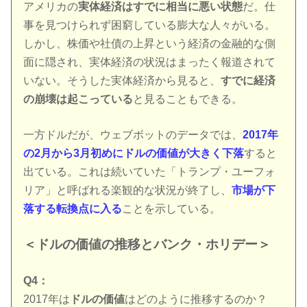
アメリカの
実体経済はすでに相当に悪い状態
だ。仕
事を見つけられず困窮している膨大な人々がいる。
しかし、株価や社債の上昇という経済の金融的な側
面に隠され、実体経済の状況はまったく報道されて
いない。そうした実体経済から見ると、
すでに経済
の崩壊は起こっている
と見ることもできる。
一方ドルだが、ウェブボットのデータでは、
2017年
の2月から3月初めにドルの価値が大きく下落
すると
出ている。これは続いていた「トランプ・ユーフォ
リア」と呼ばれる楽観的な状況が終了し、
市場が下
落する転換点に入る
ことを示している。
＜ドルの価値の推移とバンク・ホリデー＞
Q4：
2017年は
ドルの価値
はどのように推移するのか？