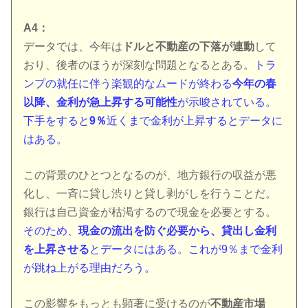
A4：
データでは、今年は
ドルと不動産の下落が連動
して
おり、後者のほうが深刻な問題となるとある。
トラ
ンプの就任に伴う楽観的なムードが終わる
今年の春
以降、金利が急上昇する可能性
が示唆されている。
下手をすると
9％
近くまで金利が上昇するとデータに
はある。
この背景のひとつとなるのが、地方銀行の収益が悪
化し、一斉に貸し渋りと貸し剥がしを行うことだ。
銀行は自己資金が枯渇するので現金を必要とする。
そのため、
現金の流出を防ぐ必要から、貸出し金利
を上昇させる
とデータにはある。これが9％まで金利
が跳ね上がる理由だろう。
この影響をもっとも顕著に受けるのが
不動産市場