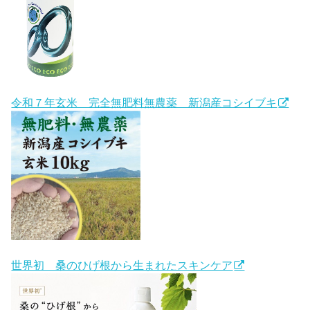
令和７年玄米 完全無肥料無農薬 新潟産コシイブキ
世界初 桑のひげ根から生まれたスキンケア