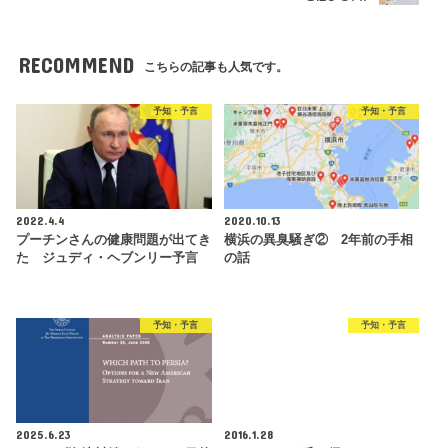
RECOMMEND
こちらの記事も人気です。
予知・予言
予知・予言
2022.4.4
2020.10.13
プーチンさんの健康問題が出てき
横浜の異臭騒ぎ② 2年前の手相
た ジュディ・ヘブンリー予言
の話
予知・予言
予知・予言
2025.6.23
2016.1.28