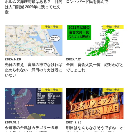
ホルムズ海峡封鎖はある？ 目的
ロン・バード氏を偲んで
は人口削減 2009年に残ってた文
章
予知・予言
予知・予言
2024.6.20
2023.7.21
先日の答え 富津の神でなければ
全国 畜舎火災一覧 絶対わざと
止められない 武田のミカは既に
でしょこれ
いない
予知・予言
予知・予言
2019.10.8
2021.7.20
今週末の台風はカテゴリー５級
明日はなんもなさそうですね オ