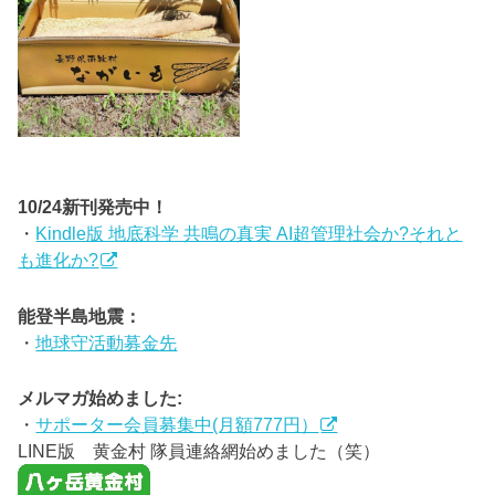
10/24新刊発売中！
・
Kindle版 地底科学 共鳴の真実 AI超管理社会か?それと
も進化か?
能登半島地震：
・
地球守活動募金先
メルマガ始めました:
・
サポーター会員募集中(月額777円）
LINE版 黄金村 隊員連絡網始めました（笑）