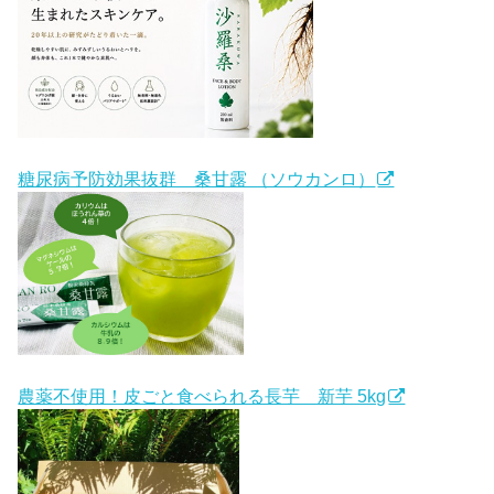
糖尿病予防効果抜群 桑甘露 （ソウカンロ）
農薬不使用！皮ごと食べられる長芋 新芋 5kg