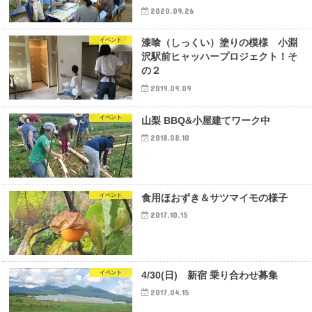
2020.09.26
イベント
漆喰（しっくい）塗りの模様 小淵
沢駅前ヒャッハープロジェクト！そ
の２
2019.09.09
イベント
山梨 BBQ&小屋建てワーク中
2018.08.10
イベント
食用ほおずき＆サツマイモの様子
2017.10.15
イベント
4/30(日) 新宿 乗り合わせ募集
2017.04.15