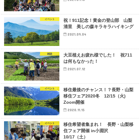
イベント
祝！911記念！黄金の登山部 山梨
清里 美しの森キラキラハイキング
2021.09.04
雑談
大豆植えお疲れ様でした！ 祝711
は何もなかった！
2021.07.12
イベント
移住最後のチャンス！？長野・山梨
移住フェア2020冬 12/15（火)
Zoom開催
2020.11.15
イベント
移住希望者集まれ！ 長野・山梨移
住フェア開催 in小淵沢
10/17（土）