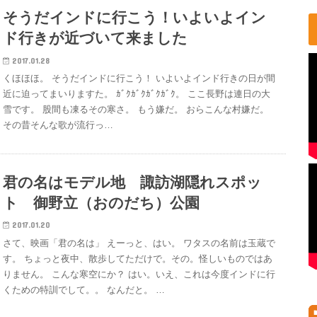
そうだインドに行こう！いよいよイン
ド行きが近づいて来ました
2017.01.28
くほほほ。 そうだインドに行こう！ いよいよインド行きの日が間
近に迫ってまいりますた。 ｶﾞｸｶﾞｸｶﾞｸｶﾞｸ。 ここ長野は連日の大
雪です。 股間も凍るその寒さ。 もう嫌だ。 おらこんな村嫌だ。
その昔そんな歌が流行っ…
君の名はモデル地 諏訪湖隠れスポッ
ト 御野立（おのだち）公園
2017.01.20
さて、映画「君の名は」 えーっと、はい。 ワタスの名前は玉蔵で
す。 ちょっと夜中、散歩してただけで。その。怪しいものではあ
りません。 こんな寒空にか？ はい。いえ、これは今度インドに行
くための特訓でして。。 なんだと。 …