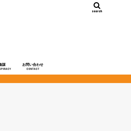
search
陰謀
お問い合わせ
SPIRACY
CONTACT
の歴史
・予言
メディア