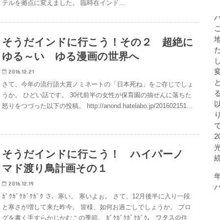
テルを拠点に変えました。 臨時在インド…
そうだインドに行こう！その２ 超絶に
ゆる～い ゆる漫画の世界へ
2016.12.21
さて、今年の流行語大賞ノミネートの「日本死ね」をご存じでしょ
うか。 ひどい話です。 30代前半の女性が保育園の抽せんに落ちた
怒りをつづった以下の投稿。 http://anond.hatelabo.jp/201602151…
そうだインドに行こう！ ハイパーノ
マド渡り鳥計画その１
2016.12.19
ｶﾞｸｶﾞｸｶﾞｸｶﾞｸ さ、寒い。 寒いよぉ。 さて、12月後半に入り一段
と寒さが増して来た昨今。 皆様、如何お過ごしでしょうか。 ブロ
グを書く手すらかじかむこの季節。 ｶﾞｸｶﾞｸｶﾞｸｶﾞｸ。 ワタスの住