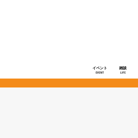
イベント
雑談
EVENT
LIFE
ショップ情
お知らせ