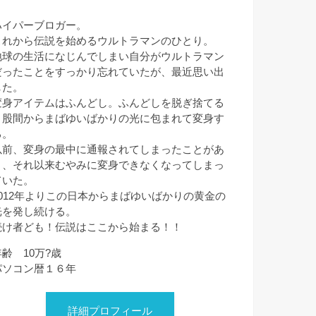
ハイパーブロガー。
これから伝説を始めるウルトラマンのひとり。
地球の生活になじんでしまい自分がウルトラマン
だったことをすっかり忘れていたが、最近思い出
した。
変身アイテムはふんどし。ふんどしを脱ぎ捨てる
と股間からまばゆいばかりの光に包まれて変身す
る。
以前、変身の最中に通報されてしまったことがあ
り、それ以来むやみに変身できなくなってしまっ
ていた。
2012年よりこの日本からまばゆいばかりの黄金の
光を発し続ける。
続け者ども！伝説はここから始まる！！
年齢 10万?歳
パソコン暦１６年
詳細プロフィール