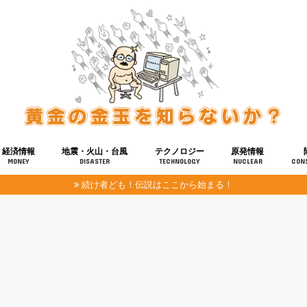
経済情報
地震・火山・台風
テクノロジー
原発情報
MONEY
DISASTER
TECHNOLOGY
NUCLEAR
CON
続け者ども！伝説はここから始まる！
報
健康
宇宙
奴ら
予知
洗脳