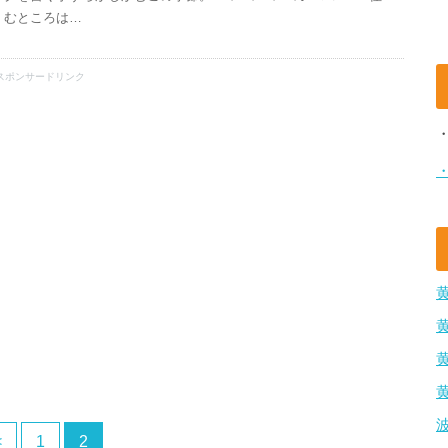
むところは…
スポンサードリンク
<
1
2