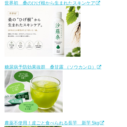
世界初 桑のひげ根から生まれたスキンケア
糖尿病予防効果抜群 桑甘露 （ソウカンロ）
農薬不使用！皮ごと食べられる長芋 新芋 5kg