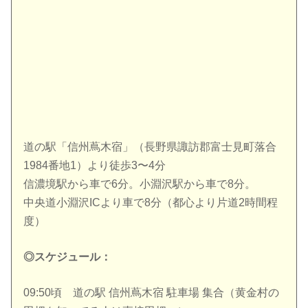
道の駅「信州蔦木宿」（長野県諏訪郡富士見町落合
1984番地1）より徒歩3〜4分
信濃境駅から車で6分。小淵沢駅から車で8分。
中央道小淵沢ICより車で8分（都心より片道2時間程
度）
◎スケジュール：
09:50頃 道の駅 信州蔦木宿 駐車場 集合（黄金村の