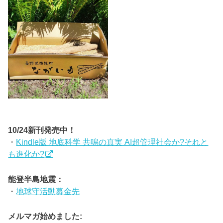
10/24新刊発売中！
・
Kindle版 地底科学 共鳴の真実 AI超管理社会か?それと
も進化か?
能登半島地震：
・
地球守活動募金先
メルマガ始めました: