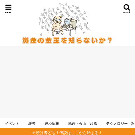
menu
search
イベント
雑談
経済情報
地震・火山・台風
テクノロジー
続け者ども！伝説はここから始まる！