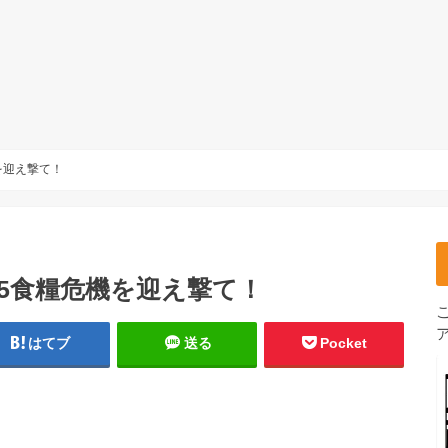
を迎え撃て！
25食糧危機を迎え撃て！
はてブ
送る
Pocket