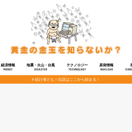
経済情報
地震・火山・台風
テクノロジー
原発情報
MONEY
DISASTER
TECHNOLOGY
NUCLEAR
CON
続け者ども！伝説はここから始まる！
報
健康
宇宙
奴ら
予知
洗脳