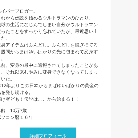
ハイパーブロガー。
これから伝説を始めるウルトラマンのひとり。
地球の生活になじんでしまい自分がウルトラマン
だったことをすっかり忘れていたが、最近思い出
した。
変身アイテムはふんどし。ふんどしを脱ぎ捨てる
と股間からまばゆいばかりの光に包まれて変身す
る。
以前、変身の最中に通報されてしまったことがあ
り、それ以来むやみに変身できなくなってしまっ
ていた。
2012年よりこの日本からまばゆいばかりの黄金の
光を発し続ける。
続け者ども！伝説はここから始まる！！
年齢 10万?歳
パソコン暦１６年
詳細プロフィール