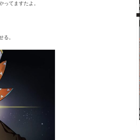
やってますたよ。
せる。