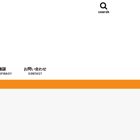
search
陰謀
お問い合わせ
SPIRACY
CONTACT
の歴史
・予言
メディア