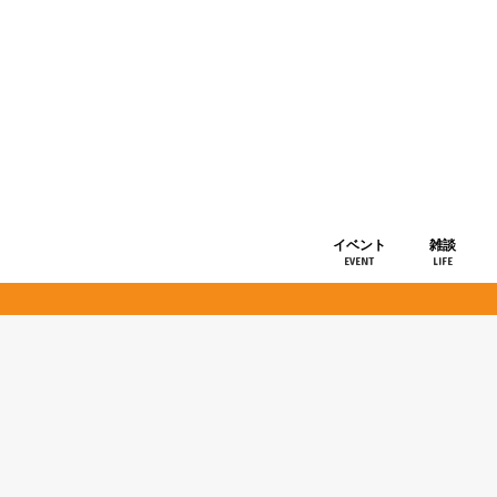
イベント
雑談
EVENT
LIFE
ショップ情
お知らせ