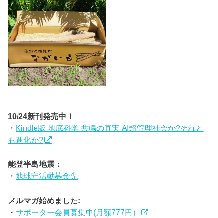
10/24新刊発売中！
・
Kindle版 地底科学 共鳴の真実 AI超管理社会か?それと
も進化か?
能登半島地震：
・
地球守活動募金先
メルマガ始めました:
・
サポーター会員募集中(月額777円）