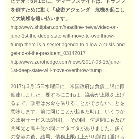
ビデオ：6月1日に、ディープステイトは、トランプ
を倒すために動く「秘密アジェンダ 危機を起こし
て大統領を追い払います」
http://www.shtfplan.com/headline-news/video-on-
june-1st-the-deep-state-will-move-to-overthrow-
trump-there-is-a-secret-agenda-to-allow-a-crisis-and-
get-rid-of-the-president_03142017
http://www.zerohedge.com/news/2017-03-15/june-
1st-deep-state-will-move-overthrow-trump
2017年3月15日水曜日に、米国政府は負債上限に再
度達しました。要するにこれは、議会が上限を上げ
るまで、政府はお金を借りることができないことを
意味します。前に同じことが起きた時は、いくつか
の政府サービスは閉鎖し、その間、何週間にも及び
共和党と民主党の間にゴタゴタがありました。多く
の交渉の後、結局、債務上限は上がり崩壊は避けら