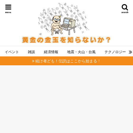
menu
search
イベント
雑談
経済情報
地震・火山・台風
テクノロジー
続け者ども！伝説はここから始まる！