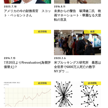
2025.7.18
2016.8.11
アメリカの今の財務長官 スコッ
未来からの警告 塚澤健二氏 映
ト・ベッセントさん
画マネーショート・華麗なる大逆
転の言及
経済情報
健康
2014.7.13
2020.3.6
7月20日よりRrevaluation(為替評
米ブルッキングス研究所 最悪は
価替え)？
全世界で6800万人死亡の数字
NYダウ …
経済情報
経済情報