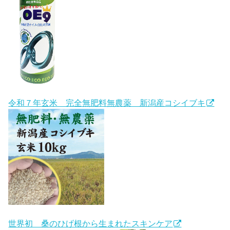
令和７年玄米 完全無肥料無農薬 新潟産コシイブキ
世界初 桑のひげ根から生まれたスキンケア