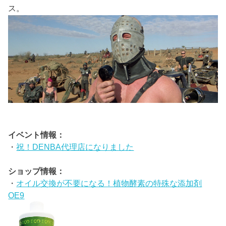
ス。
イベント情報：
・
祝！DENBA代理店になりました
ショップ情報：
・
オイル交換が不要になる！植物酵素の特殊な添加剤
OE9