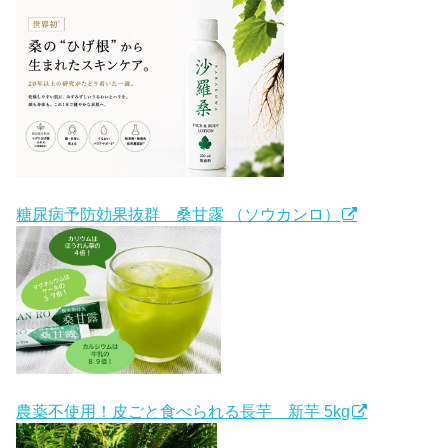
糖尿病予防効果抜群 桑甘露 （ソウカンロ）
農薬不使用！皮ごと食べられる長芋 新芋 5kg