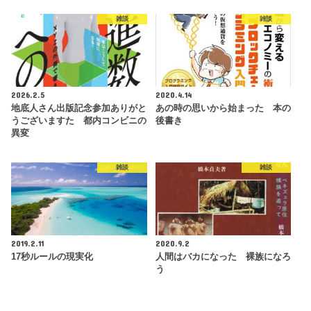
雑談
雑談
2026.2.5
2020.4.14
地底人さん出版記念参加ありがと
あの時の思いから始まった 本の
うございますた 都内コンビニの
後書き
異変
雑談
雑談
2019.2.11
2020.9.2
17秒ルールの現実化
人間はバカになった 裸族になろ
う