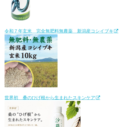
令和７年玄米 完全無肥料無農薬 新潟産コシイブキ
世界初 桑のひげ根から生まれたスキンケア