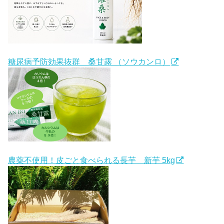
糖尿病予防効果抜群 桑甘露 （ソウカンロ）
農薬不使用！皮ごと食べられる長芋 新芋 5kg