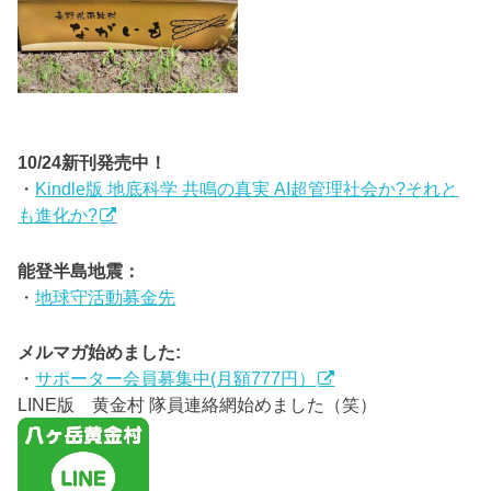
10/24新刊発売中！
・
Kindle版 地底科学 共鳴の真実 AI超管理社会か?それと
も進化か?
能登半島地震：
・
地球守活動募金先
メルマガ始めました:
・
サポーター会員募集中(月額777円）
LINE版 黄金村 隊員連絡網始めました（笑）