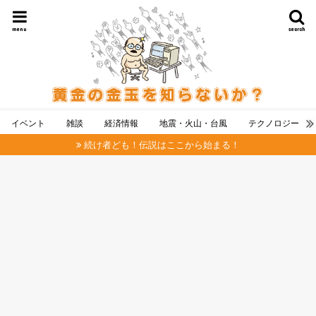
menu
search
イベント
雑談
経済情報
地震・火山・台風
テクノロジー
続け者ども！伝説はここから始まる！