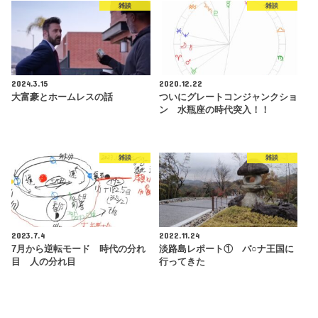
雑談
雑談
2024.3.15
2020.12.22
大富豪とホームレスの話
ついにグレートコンジャンクショ
ン 水瓶座の時代突入！！
雑談
雑談
2023.7.4
2022.11.24
7月から逆転モード 時代の分れ
淡路島レポート① パ○ナ王国に
目 人の分れ目
行ってきた