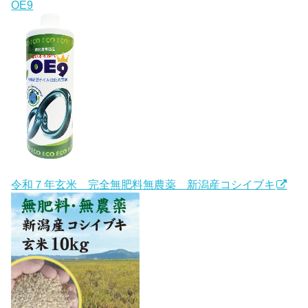
OE9
令和７年玄米 完全無肥料無農薬 新潟産コシイブキ