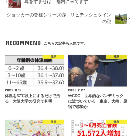
耳をすませば 都内に来てます
ショッカーの皆様シリーズ③ リヒテンシュタイン
の謎
RECOMMEND
こちらの記事も人気です。
健康
健康
2025.11.12
2020.2.27
体温を37℃以上にするだけで治
米CDC 世界的なパンデミック
る 大阪大学の研究で判明
に近づいている 東京、大崎、原
宿で感染か
健康
健康