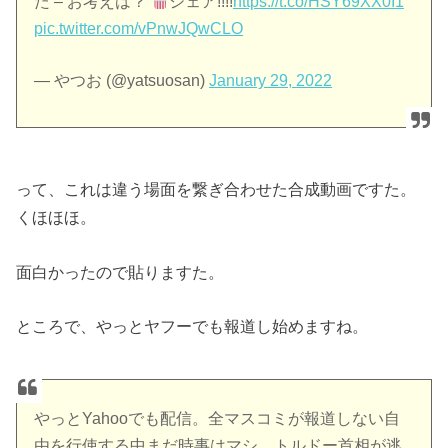
た – お考えは？
シェア!!!!
https://t.co/HSY69XX0I1
pic.twitter.com/vPnwJQwCLO
— やつお (@yatsuosan)
January 29, 2022
って、これは違う場面を繋ぎ合わせた合成動画ですた。
くほほほ。
面白かったので貼りますた。
ところで、やっとヤフーでも報道し始めますね。
やっとYahooでも配信。全マスコミが報道しない自
由を行使する中まだ時事はマシ。トルドー首相が逃