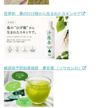
世界初 桑のひげ根から生まれたスキンケア
糖尿病予防効果抜群 桑甘露 （ソウカンロ）