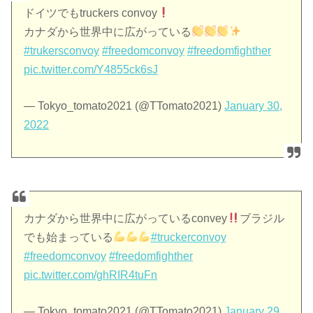
ドイツでもtruckers convoy
カナダから世界中に広がっている
#trukersconvoy
#freedomconvoy
#freedomfighther
pic.twitter.com/Y4855ck6sJ
— Tokyo_tomato2021 (@TTomato2021)
January 30,
2022
カナダから世界中に広がっているconvey
ブラジル
でも始まっている
#truckerconvoy
#freedomconvoy
#freedomfighther
pic.twitter.com/ghRIR4tuFn
— Tokyo_tomato2021 (@TTomato2021)
January 29,