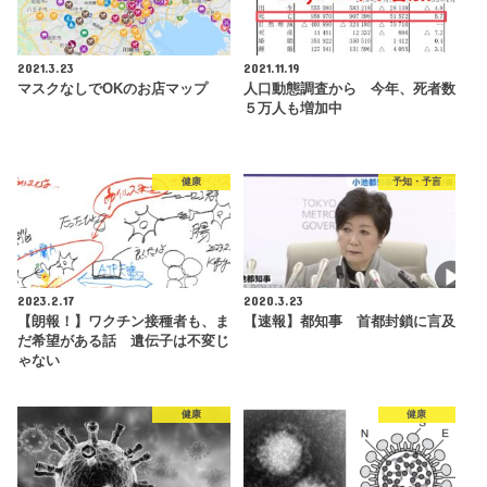
2021.3.23
2021.11.19
マスクなしでOKのお店マップ
人口動態調査から 今年、死者数
５万人も増加中
健康
予知・予言
2023.2.17
2020.3.23
【朗報！】ワクチン接種者も、ま
【速報】都知事 首都封鎖に言及
だ希望がある話 遺伝子は不変じ
ゃない
健康
健康