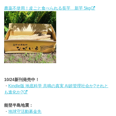
農薬不使用！皮ごと食べられる長芋 新芋 5kg
10/24新刊発売中！
・
Kindle版 地底科学 共鳴の真実 AI超管理社会か?それと
も進化か?
能登半島地震：
・
地球守活動募金先