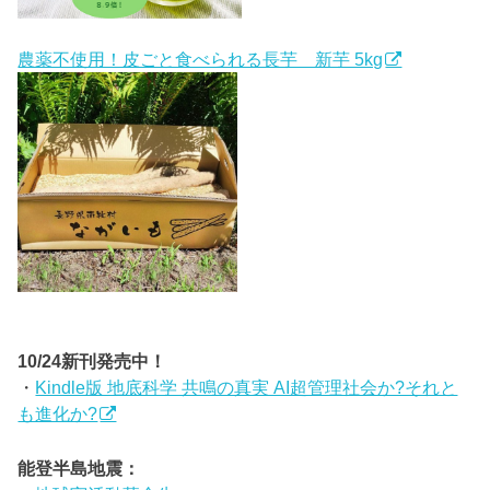
農薬不使用！皮ごと食べられる長芋 新芋 5kg
10/24新刊発売中！
・
Kindle版 地底科学 共鳴の真実 AI超管理社会か?それと
も進化か?
能登半島地震：