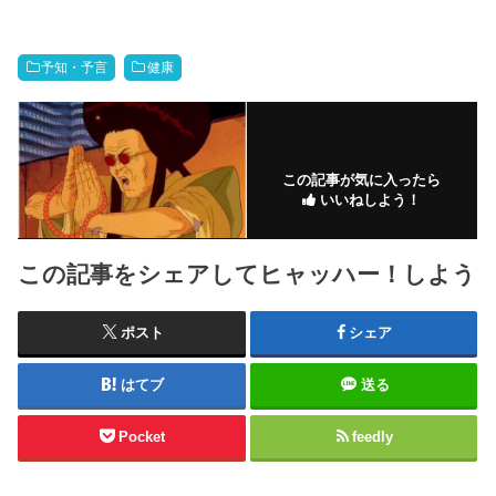
予知・予言
健康
この記事が気に入ったら
いいねしよう！
この記事をシェアしてヒャッハー！しよう
ポスト
シェア
はてブ
送る
Pocket
feedly