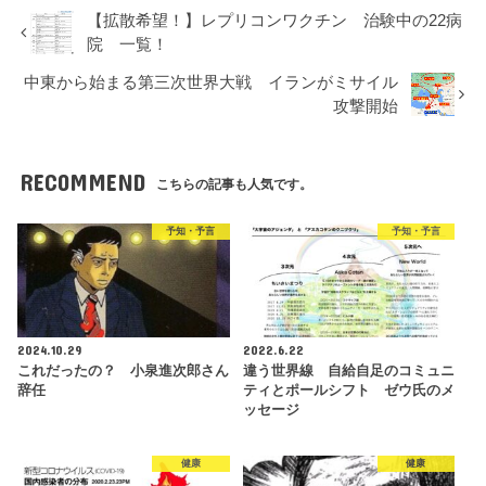
【拡散希望！】レプリコンワクチン 治験中の22病
院 一覧！
中東から始まる第三次世界大戦 イランがミサイル
攻撃開始
RECOMMEND
こちらの記事も人気です。
予知・予言
予知・予言
2024.10.29
2022.6.22
これだったの？ 小泉進次郎さん
違う世界線 自給自足のコミュニ
辞任
ティとポールシフト ゼウ氏のメ
ッセージ
健康
健康