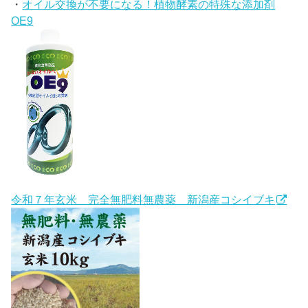
・
オイル交換が不要になる！植物酵素の特殊な添加剤
OE9
令和７年玄米 完全無肥料無農薬 新潟産コシイブキ