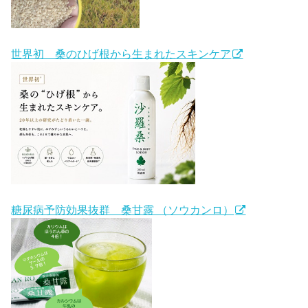
世界初 桑のひげ根から生まれたスキンケア
糖尿病予防効果抜群 桑甘露 （ソウカンロ）