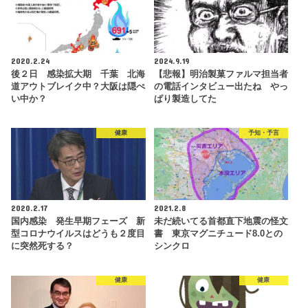
2020.2.24
2024.9.19
後２日 感染拡大期 千葉 北海
【悲報】明治製菓ファルマ担当者
道アウトブレイク中？大阪は隠ぺ
の電話インタビュー出たね やっ
い中か？
ぱり製造してた
健康
予知・予言
2020.2.17
2021.2.8
国内感染 発生早期フェーズ 新
未だ続いてる首都直下地震の怪文
型コロナウイルスはどうも２度目
書 東京マグニチュード8.0との
に突然死する？
シンクロ
健康
健康