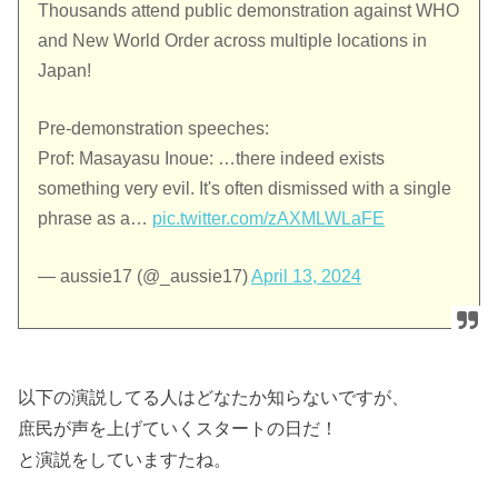
Thousands attend public demonstration against WHO
and New World Order across multiple locations in
Japan!
Pre-demonstration speeches:
Prof: Masayasu Inoue: …there indeed exists
something very evil. It's often dismissed with a single
phrase as a…
pic.twitter.com/zAXMLWLaFE
— aussie17 (@_aussie17)
April 13, 2024
以下の演説してる人はどなたか知らないですが、
庶民が声を上げていくスタートの日だ！
と演説をしていますたね。