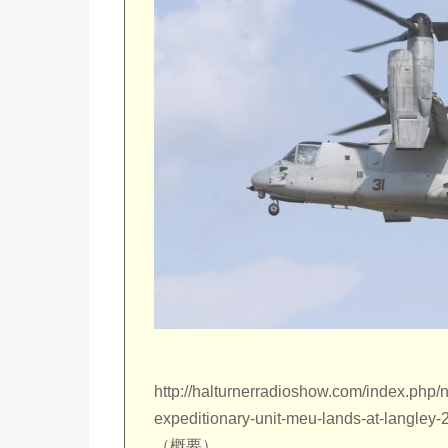
http://halturnerradioshow.com/index.php/
expeditionary-unit-meu-lands-at-langley
（概要）