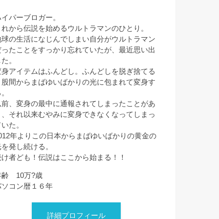
ハイパーブロガー。
これから伝説を始めるウルトラマンのひとり。
地球の生活になじんでしまい自分がウルトラマン
だったことをすっかり忘れていたが、最近思い出
した。
変身アイテムはふんどし。ふんどしを脱ぎ捨てる
と股間からまばゆいばかりの光に包まれて変身す
る。
以前、変身の最中に通報されてしまったことがあ
り、それ以来むやみに変身できなくなってしまっ
ていた。
2012年よりこの日本からまばゆいばかりの黄金の
光を発し続ける。
続け者ども！伝説はここから始まる！！
年齢 10万?歳
パソコン暦１６年
詳細プロフィール