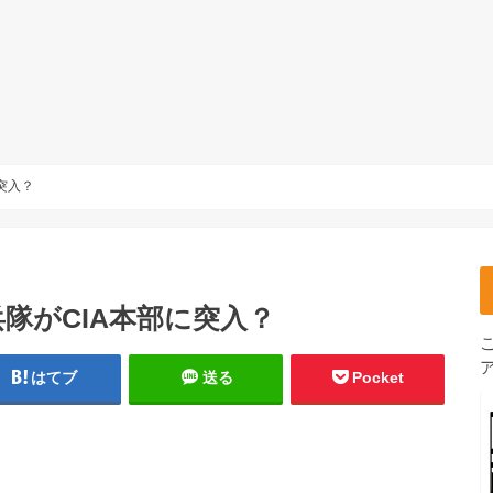
突入？
隊がCIA本部に突入？
はてブ
送る
Pocket