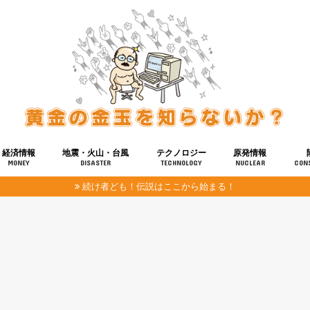
経済情報
地震・火山・台風
テクノロジー
原発情報
MONEY
DISASTER
TECHNOLOGY
NUCLEAR
CON
続け者ども！伝説はここから始まる！
報
健康
宇宙
奴ら
予知
洗脳