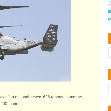
f
tw
news/u-s-national-news/1626-reports-us-marine-
-2200-marines