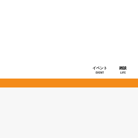
イベント
雑談
EVENT
LIFE
ショップ情
お知らせ