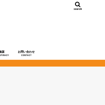
search
陰謀
お問い合わせ
SPIRACY
CONTACT
の歴史
・予言
メディア