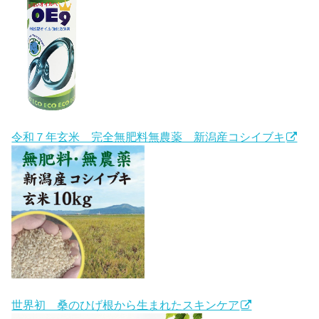
令和７年玄米 完全無肥料無農薬 新潟産コシイブキ
世界初 桑のひげ根から生まれたスキンケア