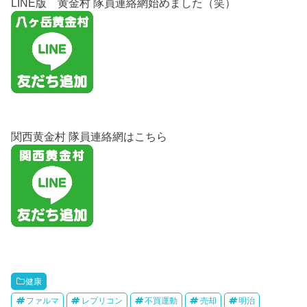
LINE版 黄金村 隊員連絡網始めました（笑）
関西黄金村 隊員連絡網はこちら
健康
ファルマ
レプリコン
不買運動
売却
明治