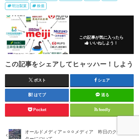
明治製菓
株価
この記事が気に入ったら
いいねしよう！
この記事をシェアしてヒャッハー！しよう
ポスト
シェア
はてブ
送る
Pocket
feedly
オールドメディア＝⚪︎⚪︎メディア 昨日のクーデー
ターについて