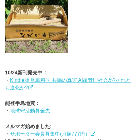
10/24新刊発売中！
・
Kindle版 地底科学 共鳴の真実 AI超管理社会か?それと
も進化か?
能登半島地震：
・
地球守活動募金先
メルマガ始めました:
・
サポーター会員募集中(月額777円）