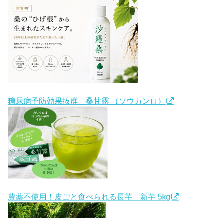
糖尿病予防効果抜群 桑甘露 （ソウカンロ）
農薬不使用！皮ごと食べられる長芋 新芋 5kg