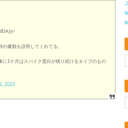
f
tw
DA)が
時の書類を説明してくれてる。
巣に1ケ月はスパイク蛋白が残り続けるタイプのもの
2, 2023