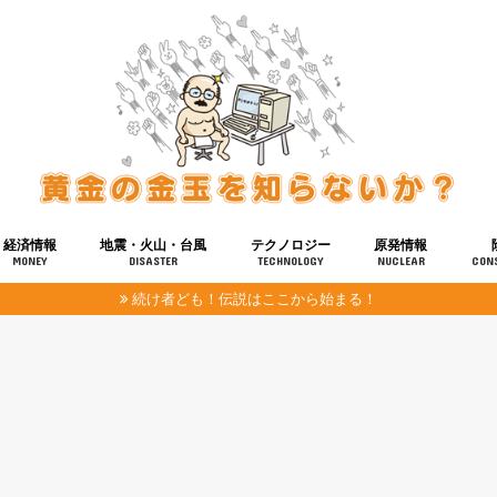
経済情報
地震・火山・台風
テクノロジー
原発情報
MONEY
DISASTER
TECHNOLOGY
NUCLEAR
CON
続け者ども！伝説はここから始まる！
報
健康
宇宙
奴ら
予知
洗脳