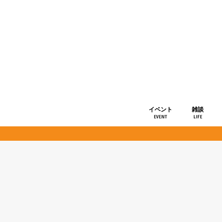
イベント
雑談
EVENT
LIFE
ショップ情
お知らせ