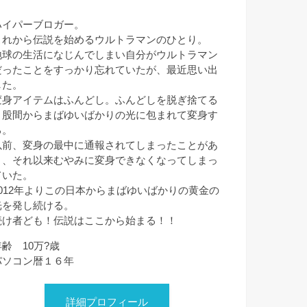
ハイパーブロガー。
これから伝説を始めるウルトラマンのひとり。
地球の生活になじんでしまい自分がウルトラマン
だったことをすっかり忘れていたが、最近思い出
した。
変身アイテムはふんどし。ふんどしを脱ぎ捨てる
と股間からまばゆいばかりの光に包まれて変身す
る。
以前、変身の最中に通報されてしまったことがあ
り、それ以来むやみに変身できなくなってしまっ
ていた。
2012年よりこの日本からまばゆいばかりの黄金の
光を発し続ける。
続け者ども！伝説はここから始まる！！
年齢 10万?歳
パソコン暦１６年
詳細プロフィール