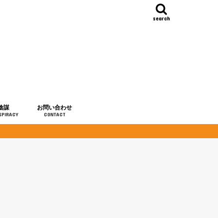
search
陰謀
お問い合わせ
SPIRACY
CONTACT
の歴史
・予言
メディア