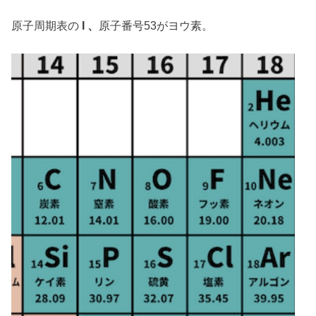
原子周期表の
I 、
原子番号53がヨウ素。