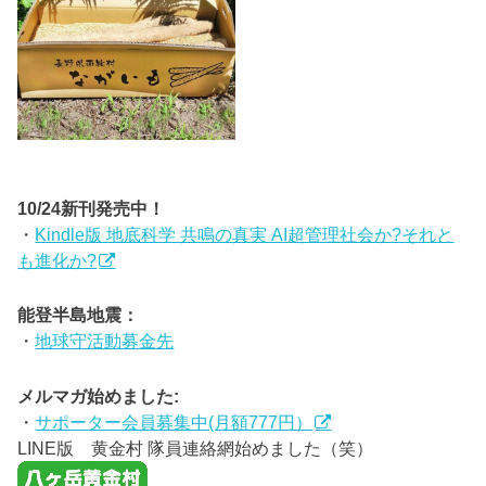
10/24新刊発売中！
・
Kindle版 地底科学 共鳴の真実 AI超管理社会か?それと
も進化か?
能登半島地震：
・
地球守活動募金先
メルマガ始めました:
・
サポーター会員募集中(月額777円）
LINE版 黄金村 隊員連絡網始めました（笑）