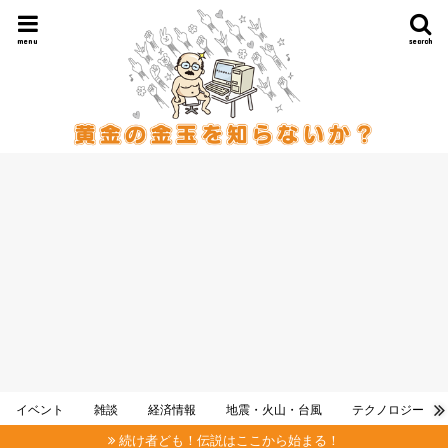
menu
search
イベント
雑談
経済情報
地震・火山・台風
テクノロジー
続け者ども！伝説はここから始まる！