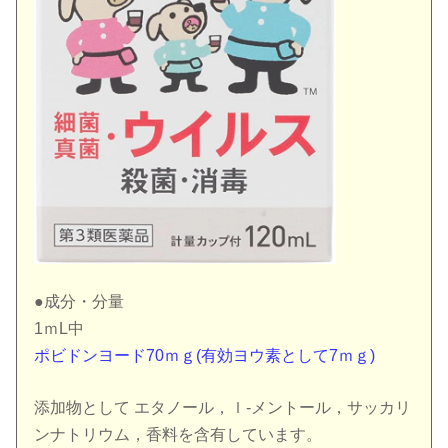
●成分・分量
1ｍL中
ポビドンヨード70ｍｇ(有効ヨウ素として7ｍｇ)
添加物として エタノール，ｌ-メントール，サッカリ
ンナトリウム，香料を含有しています。