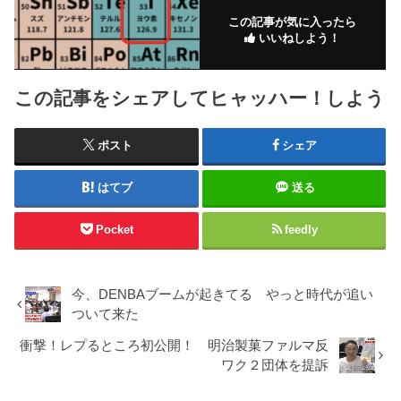
この記事が気に入ったら
いいねしよう！
この記事をシェアしてヒャッハー！しよう
ポスト
シェア
はてブ
送る
Pocket
feedly
今、DENBAブームが起きてる やっと時代が追い
ついて来た
衝撃！レプるところ初公開！ 明治製菓ファルマ反
ワク２団体を提訴