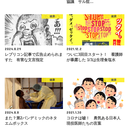
協議 サル痘…
健康
健康
2024.8.29
2021.12.2
レプリコン記事で広告止められま
ついに3回目スタート！ 看護師
すた 有害な文言指定
が暴露した 1/3は生理食塩水
健康
健康
2024.8.8
2021.1.30
また？第2パンデミックのネタ
コロナは嘘！ 勇気ある日本人
エムポックス
現役医師たちの言葉