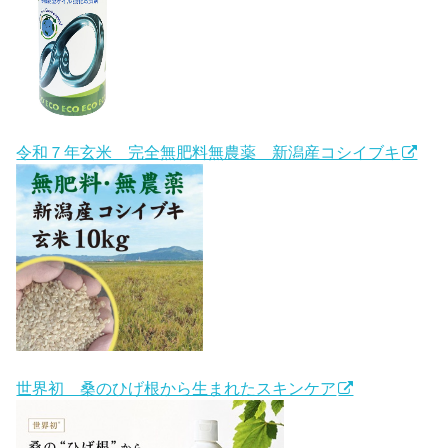
令和７年玄米 完全無肥料無農薬 新潟産コシイブキ
世界初 桑のひげ根から生まれたスキンケア