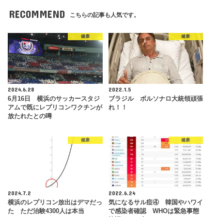
RECOMMEND
こちらの記事も人気です。
健康
健康
2024.6.28
2022.1.5
6月16日 横浜のサッカースタジ
ブラジル ボルソナロ大統領頑張
アムで既にレプリコンワクチンが
れ！！
放たれたとの噂
健康
健康
2024.7.2
2022.6.24
横浜のレプリコン放出はデマだっ
気になるサル痘④ 韓国やハワイ
た ただ治験4300人は本当
で感染者確認 WHOは緊急事態