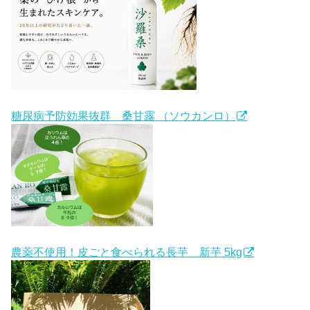
糖尿病予防効果抜群 桑甘露 （ソウカンロ）
農薬不使用！皮ごと食べられる長芋 新芋 5kg