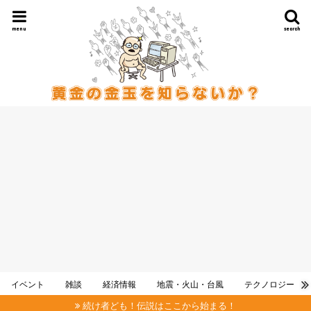
menu
search
イベント
雑談
経済情報
地震・火山・台風
テクノロジー
続け者ども！伝説はここから始まる！