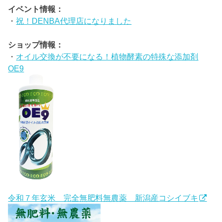
イベント情報：
・
祝！DENBA代理店になりました
ショップ情報：
・
オイル交換が不要になる！植物酵素の特殊な添加剤
OE9
令和７年玄米 完全無肥料無農薬 新潟産コシイブキ