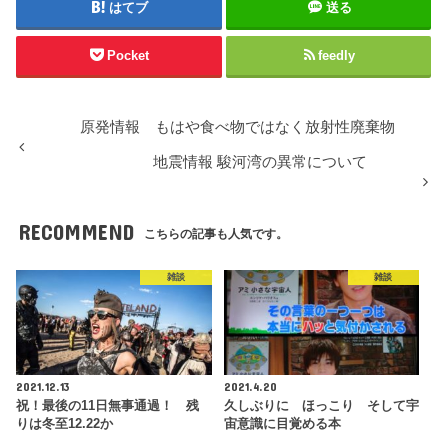
はてブ
送る
Pocket
feedly
原発情報 もはや食べ物ではなく放射性廃棄物
地震情報 駿河湾の異常について
RECOMMEND
こちらの記事も人気です。
雑談
雑談
2021.12.13
2021.4.20
祝！最後の11日無事通過！ 残
久しぶりに ほっこり そして宇
りは冬至12.22か
宙意識に目覚める本