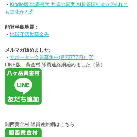
・
Kindle版 地底科学 共鳴の真実 AI超管理社会か?それと
も進化か?
能登半島地震：
・
地球守活動募金先
メルマガ始めました:
・
サポーター会員募集中(月額777円）
LINE版 黄金村 隊員連絡網始めました（笑）
関西黄金村 隊員連絡網はこちら