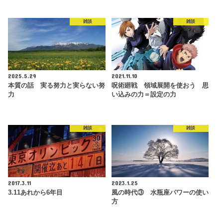
雑談
雑談
2025.5.29
2021.11.10
本質の話 実る努力と実らない努
呪術廻戦 領域展開を使おう 思
力
い込みの力＝設定の力
雑談
雑談
2017.3.11
2023.1.25
3.11あれから6年目
風の時代③ 水瓶座パワーの使い
方