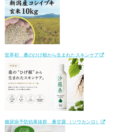
世界初 桑のひげ根から生まれたスキンケア
糖尿病予防効果抜群 桑甘露 （ソウカンロ）