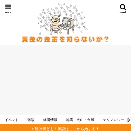
menu
search
イベント
雑談
経済情報
地震・火山・台風
テクノロジー
続け者ども！伝説はここから始まる！