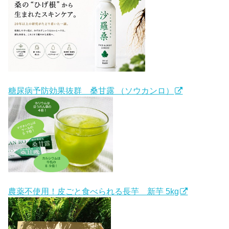
糖尿病予防効果抜群 桑甘露 （ソウカンロ）
農薬不使用！皮ごと食べられる長芋 新芋 5kg