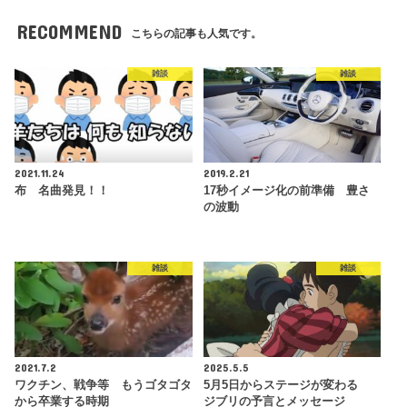
RECOMMEND
こちらの記事も人気です。
雑談
雑談
2021.11.24
2019.2.21
布 名曲発見！！
17秒イメージ化の前準備 豊さ
の波動
雑談
雑談
2021.7.2
2025.5.5
ワクチン、戦争等 もうゴタゴタ
5月5日からステージが変わる
から卒業する時期
ジブリの予言とメッセージ