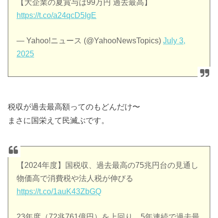
【大企業の夏賞与は99万円 過去最高】
https://t.co/a24qcD5IgE
— Yahoo!ニュース (@YahooNewsTopics)
July 3,
2025
税収が過去最高額ってのもどんだけ〜
まさに国栄えて民滅ぶです。
【2024年度】国税収、過去最高の75兆円台の見通し
物価高で消費税や法人税が伸びる
https://t.co/1auK43ZbGQ
23年度（72兆761億円）を上回り、5年連続で過去最