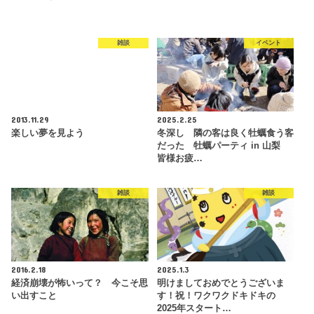
雑談
イベント
2013.11.29
2025.2.25
楽しい夢を見よう
冬深し 隣の客は良く牡蠣食う客
だった 牡蠣パーティ in 山梨
皆様お疲…
雑談
雑談
2016.2.18
2025.1.3
経済崩壊が怖いって？ 今こそ思
明けましておめでとうございま
い出すこと
す！祝！ワクワクドキドキの
2025年スタート…