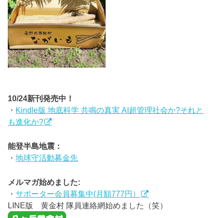
10/24新刊発売中！
・
Kindle版 地底科学 共鳴の真実 AI超管理社会か?それと
も進化か?
能登半島地震：
・
地球守活動募金先
メルマガ始めました:
・
サポーター会員募集中(月額777円）
LINE版 黄金村 隊員連絡網始めました（笑）