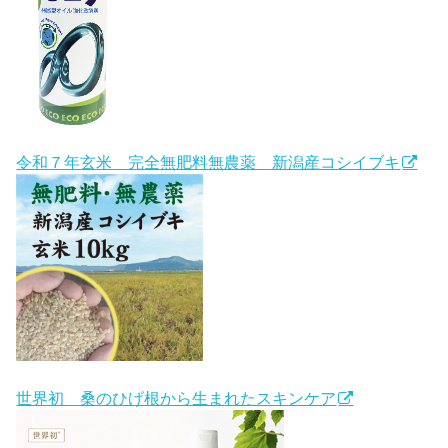
令和７年玄米 完全無肥料無農薬 新潟産コシイブキ
世界初 桑のひげ根から生まれたスキンケア