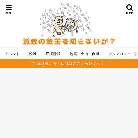
menu
search
イベント
雑談
経済情報
地震・火山・台風
テクノロジー
続け者ども！伝説はここから始まる！