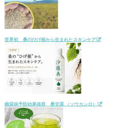
世界初 桑のひげ根から生まれたスキンケア
糖尿病予防効果抜群 桑甘露 （ソウカンロ）