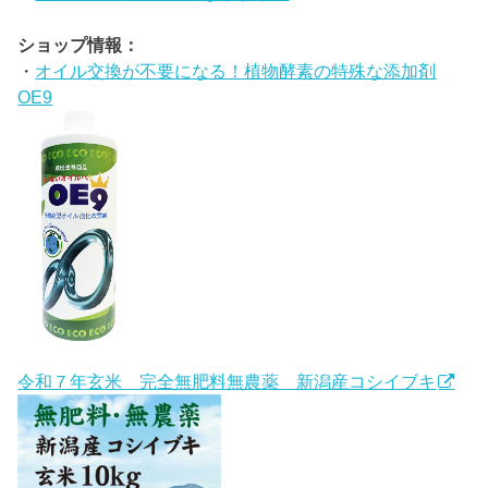
ショップ情報：
・
オイル交換が不要になる！植物酵素の特殊な添加剤
OE9
令和７年玄米 完全無肥料無農薬 新潟産コシイブキ