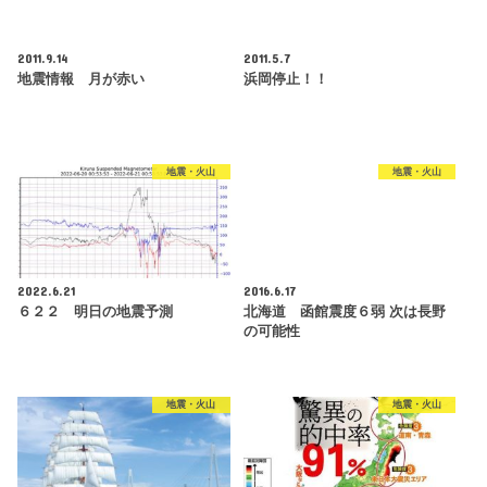
2011.9.14
2011.5.7
地震情報 月が赤い
浜岡停止！！
地震・火山
地震・火山
2022.6.21
2016.6.17
６２２ 明日の地震予測
北海道 函館震度６弱 次は長野
の可能性
地震・火山
地震・火山