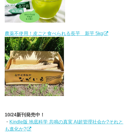
農薬不使用！皮ごと食べられる長芋 新芋 5kg
10/24新刊発売中！
・
Kindle版 地底科学 共鳴の真実 AI超管理社会か?それと
も進化か?