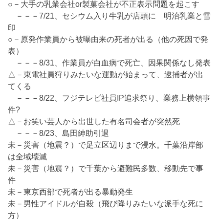
○－大手の乳業会社or製菓会社が不正表示問題を起こす
－－－7/21、セシウム入り牛乳が店頭に 明治乳業と雪
印
○－原発作業員から被曝由来の死者が出る（他の死因で発
表）
－－－8/31、作業員が白血病で死亡、因果関係なし発表
△－東電社員狩りみたいな運動が始まって、逮捕者が出
てくる
－－－8/22、フジテレビ社員IP追求祭り、業務上横領事
件?
△－お笑い芸人から出世した有名司会者が突然死
－－－8/23、島田紳助引退
未－災害（地震？）で足立区辺りまで浸水。千葉沿岸部
は全域壊滅
未－災害（地震？）で千葉から避難民多数、移動先で事
件
未－東京西部で死者が出る暴動発生
未－男性アイドルが自殺（飛び降りみたいな派手な死に
方）