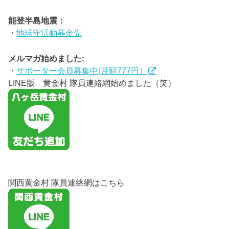
能登半島地震：
・
地球守活動募金先
メルマガ始めました:
・
サポーター会員募集中(月額777円）
LINE版 黄金村 隊員連絡網始めました（笑）
関西黄金村 隊員連絡網はこちら