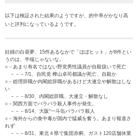
以下は検証された結果のようですが、的中率がかなり高
いと評判になっているようです。
妊婦の白昼夢、15件あるなかで「ほぼヒット」が8件とい
うのは、半端じゃないな。
○－あまり有名ではない野党男性議員が自殺扱いで死亡
－－－7/1、自民党 樺山卓司都議が死亡、自殺か
○－総理辞職か内閣総辞職があるけど大連立や解散はしな
い
－－－8/30、内閣総辞職、大連立・解散なし
○－関西方面でバラバラ殺人事件が発生。
－－－8/14、大阪“一斗缶バラバラ殺人
○－海外からの食中毒が国内で猛威を奮う。あまり報道さ
れず
－－－8/31、東北４県で集団赤痢、ガスト120店舗休業