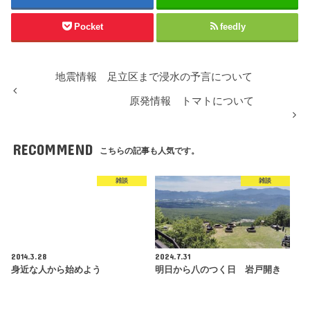
Pocket
feedly
地震情報 足立区まで浸水の予言について
原発情報 トマトについて
RECOMMEND
こちらの記事も人気です。
雑談
雑談
2014.3.28
2024.7.31
身近な人から始めよう
明日から八のつく日 岩戸開き