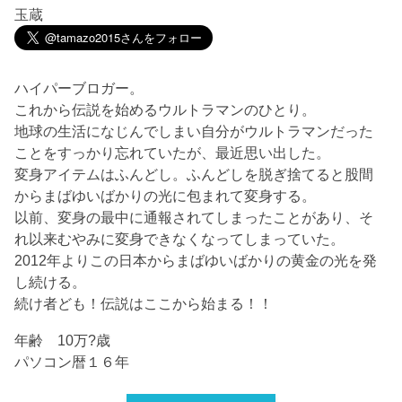
玉蔵
ハイパーブロガー。
これから伝説を始めるウルトラマンのひとり。
地球の生活になじんでしまい自分がウルトラマンだった
ことをすっかり忘れていたが、最近思い出した。
変身アイテムはふんどし。ふんどしを脱ぎ捨てると股間
からまばゆいばかりの光に包まれて変身する。
以前、変身の最中に通報されてしまったことがあり、そ
れ以来むやみに変身できなくなってしまっていた。
2012年よりこの日本からまばゆいばかりの黄金の光を発
し続ける。
続け者ども！伝説はここから始まる！！
年齢 10万?歳
パソコン暦１６年