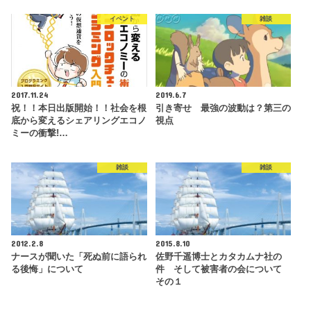
イベント
雑談
2017.11.24
2019.6.7
祝！！本日出版開始！！社会を根
引き寄せ 最強の波動は？第三の
底から変えるシェアリングエコノ
視点
ミーの衝撃!…
雑談
雑談
2012.2.8
2015.8.10
ナースが聞いた「死ぬ前に語られ
佐野千遥博士とカタカムナ社の
る後悔」について
件 そして被害者の会について
その１