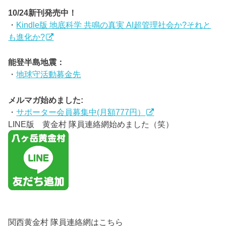
10/24新刊発売中！
・
Kindle版 地底科学 共鳴の真実 AI超管理社会か?それと
も進化か?
能登半島地震：
・
地球守活動募金先
メルマガ始めました:
・
サポーター会員募集中(月額777円）
LINE版 黄金村 隊員連絡網始めました（笑）
関西黄金村 隊員連絡網はこちら