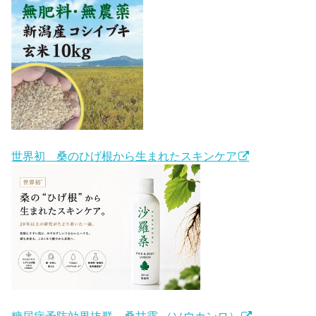
世界初 桑のひげ根から生まれたスキンケア
糖尿病予防効果抜群 桑甘露 （ソウカンロ）