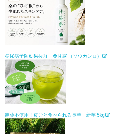
糖尿病予防効果抜群 桑甘露 （ソウカンロ）
農薬不使用！皮ごと食べられる長芋 新芋 5kg