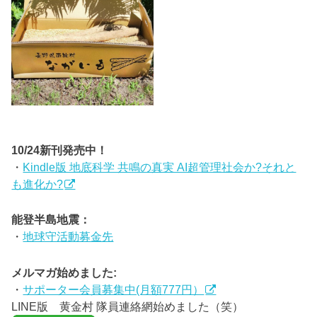
10/24新刊発売中！
・
Kindle版 地底科学 共鳴の真実 AI超管理社会か?それと
も進化か?
能登半島地震：
・
地球守活動募金先
メルマガ始めました:
・
サポーター会員募集中(月額777円）
LINE版 黄金村 隊員連絡網始めました（笑）