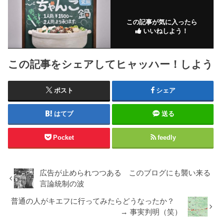
この記事が気に入ったら
いいねしよう！
この記事をシェアしてヒャッハー！しよう
ポスト
シェア
はてブ
送る
Pocket
feedly
広告が止められつつある このブログにも襲い来る
言論統制の波
普通の人がキエフに行ってみたらどうなったか？
→ 事実判明（笑）