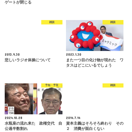
ゲートが閉じる
雑談
雑談
2013.9.30
2023.1.30
悲しいラジオ体操について
また一つ目の化け物が現れた ワ
タスはどこにいるでしょう
予知・予言
雑談
2024.10.28
2014.7.14
水瓶座の流れ来た 政権交代 自
資本主義はそろそろ終わり その
公過半数割れ
２ 消費が面白くない