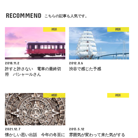
RECOMMEND
こちらの記事も人気です。
雑談
雑談
2018.11.2
2012.8.6
許すと許さない 電車の最終切
渋谷で感じた予感
符 バシャールさん
雑談
雑談
2021.12.7
2013.5.12
懐かしい思い出話 今年の冬至に
雰囲気が変わって来た気がする