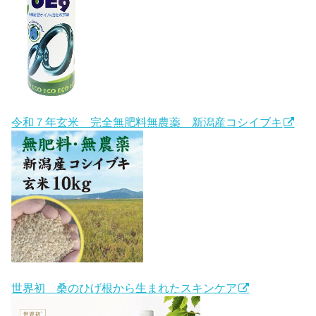
令和７年玄米 完全無肥料無農薬 新潟産コシイブキ
世界初 桑のひげ根から生まれたスキンケア