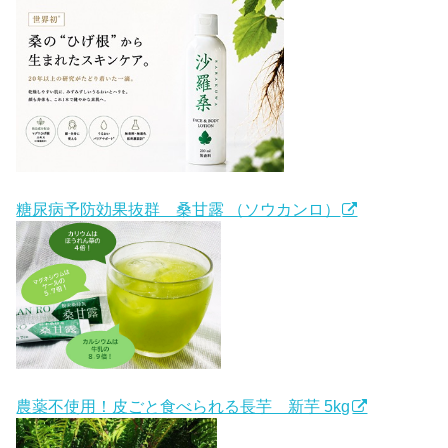
糖尿病予防効果抜群 桑甘露 （ソウカンロ）
農薬不使用！皮ごと食べられる長芋 新芋 5kg