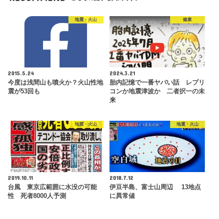
地震・火山
健康
2015.5.24
2024.3.21
今度は浅間山も噴火か？火山性地
胎内記憶で一番ヤバい話 レプリ
震が53回も
コンか地震津波か 二者択一の未
来
地震・火山
地震・火山
2019.10.11
2018.7.12
台風 東京広範囲に水没の可能
伊豆半島、富士山周辺 13地点
性 死者8000人予測
に異常値