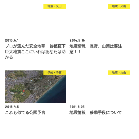
地震・火山
地震・火山
2015.6.1
2014.5.16
プロが選んだ安全地帯 首都直下
地震情報 長野、山梨は要注
巨大地震ここにいればあなたは助
意！！
かる
予知・予言
地震・火山
2018.4.5
2011.8.23
これも似てる公園予言
地震情報 移動手段について