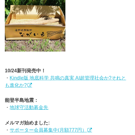
10/24新刊発売中！
・
Kindle版 地底科学 共鳴の真実 AI超管理社会か?それと
も進化か?
能登半島地震：
・
地球守活動募金先
メルマガ始めました:
・
サポーター会員募集中(月額777円）