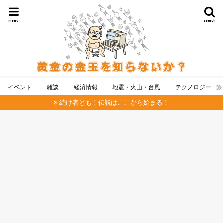
menu
search
イベント
雑談
経済情報
地震・火山・台風
テクノロジー
続け者ども！伝説はここから始まる！