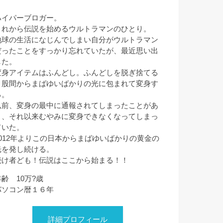
ハイパーブロガー。
これから伝説を始めるウルトラマンのひとり。
地球の生活になじんでしまい自分がウルトラマン
だったことをすっかり忘れていたが、最近思い出
した。
変身アイテムはふんどし。ふんどしを脱ぎ捨てる
と股間からまばゆいばかりの光に包まれて変身す
る。
以前、変身の最中に通報されてしまったことがあ
り、それ以来むやみに変身できなくなってしまっ
ていた。
2012年よりこの日本からまばゆいばかりの黄金の
光を発し続ける。
続け者ども！伝説はここから始まる！！
年齢 10万?歳
パソコン暦１６年
詳細プロフィール