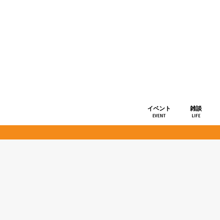
イベント
雑談
EVENT
LIFE
ショップ情
お知らせ