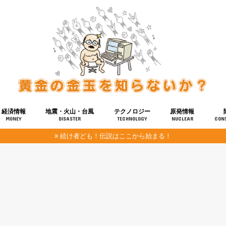
経済情報
地震・火山・台風
テクノロジー
原発情報
MONEY
DISASTER
TECHNOLOGY
NUCLEAR
CON
続け者ども！伝説はここから始まる！
報
健康
宇宙
奴ら
予知
洗脳