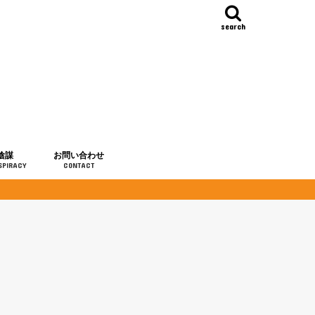
search
陰謀
お問い合わせ
SPIRACY
CONTACT
の歴史
・予言
メディア