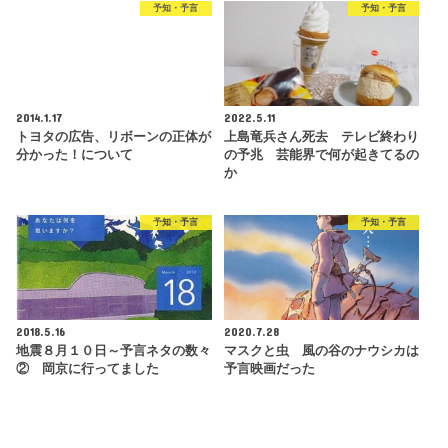
予知・予言
予知・予言
2014.1.17
2022.5.11
トヨタの広告、リボーンの正体が
上島竜兵さん死去 テレビ終わり
分かった！について
の予兆 芸能界で何が起きてるの
か
予知・予言
予知・予言
2018.5.16
2020.7.28
地震８月１０日～予言ネタの数々
マスクと虫 風の谷のナウシカは
② 岡京に行ってました
予言映画だった