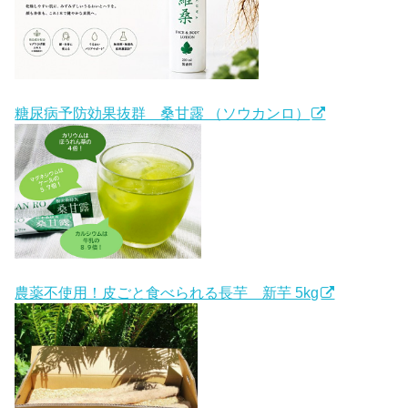
糖尿病予防効果抜群 桑甘露 （ソウカンロ）
農薬不使用！皮ごと食べられる長芋 新芋 5kg