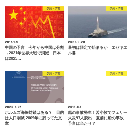
予知・予言
予知・予言
2017.1.4
2026.2.20
中国の予言 今年から中国は分割
最初は限定で始まるか エゼキエ
→2021年世界大戦で消滅 日本
ル書
は2025…
予知・予言
予知・予言
2025.6.23
2015.8.1
ホルムズ海峡封鎖はある？ 目的
船の事故発生！苫小牧でフェリー
は人口削減 2009年に残ってた文
火災93人脱出 夏前に船の事故
章
予言は当たり？