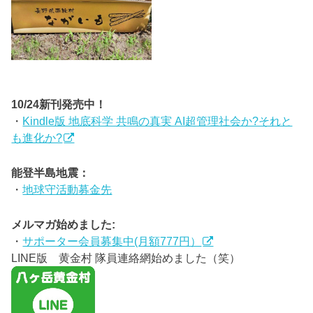
10/24新刊発売中！
・
Kindle版 地底科学 共鳴の真実 AI超管理社会か?それと
も進化か?
能登半島地震：
・
地球守活動募金先
メルマガ始めました:
・
サポーター会員募集中(月額777円）
LINE版 黄金村 隊員連絡網始めました（笑）