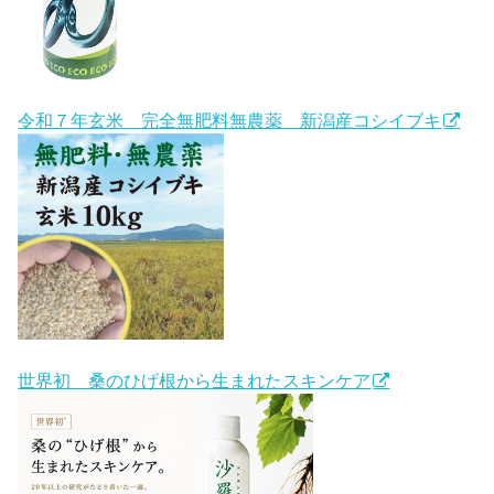
令和７年玄米 完全無肥料無農薬 新潟産コシイブキ
世界初 桑のひげ根から生まれたスキンケア