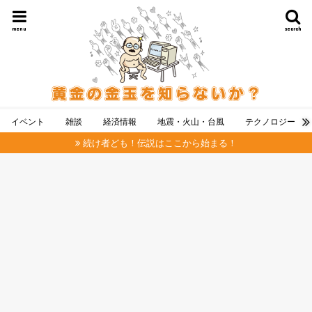
menu
search
イベント
雑談
経済情報
地震・火山・台風
テクノロジー
続け者ども！伝説はここから始まる！