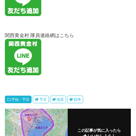
関西黄金村 隊員連絡網はこちら
予知・予言
予言
地震
戦争
この記事が気に入ったら
いいねしよう！