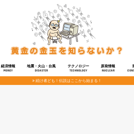
経済情報
地震・火山・台風
テクノロジー
原発情報
MONEY
DISASTER
TECHNOLOGY
NUCLEAR
CON
続け者ども！伝説はここから始まる！
報
健康
宇宙
奴ら
予知
洗脳