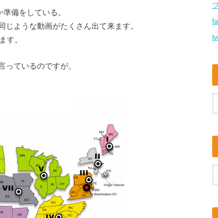
が何か準備をしている。
f
同じような動画がたくさん出て来ます。
tw
ます。
言っているのですが。
。