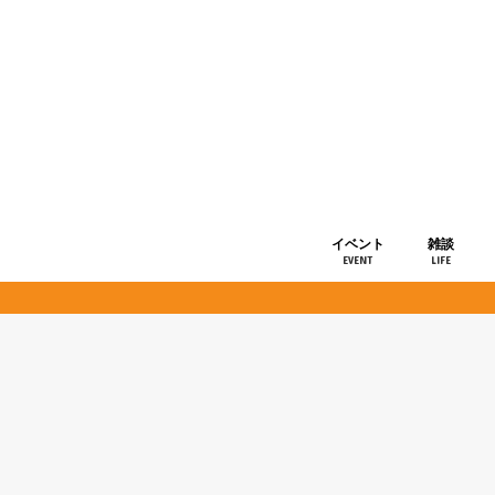
イベント
雑談
EVENT
LIFE
ショップ情
お知らせ