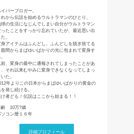
ハイパーブロガー。
これから伝説を始めるウルトラマンのひとり。
地球の生活になじんでしまい自分がウルトラマン
だったことをすっかり忘れていたが、最近思い出
した。
変身アイテムはふんどし。ふんどしを脱ぎ捨てる
と股間からまばゆいばかりの光に包まれて変身す
る。
以前、変身の最中に通報されてしまったことがあ
り、それ以来むやみに変身できなくなってしまっ
ていた。
2012年よりこの日本からまばゆいばかりの黄金の
光を発し続ける。
続け者ども！伝説はここから始まる！！
年齢 10万?歳
パソコン暦１６年
詳細プロフィール