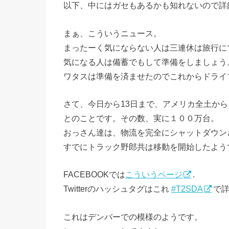
以下、中にはガセもあるかも知れないので詳
まぁ、こういうニュース。
まったーく気にならない人は三連休は旅行に
気になる人は備蓄でもして準備をしましょう
ワタスは準備を済ませたのでこれからドライ
さて、今日から13日まで、アメリカ全土か
とのことです。その数、実に１００万台。
おっさん達は、物流を完全にシャットダウン
すでにトラック野郎共は移動を開始したよう
FACEBOOKでは
こういうページ
.
Twitterのハッシュタグはこれ
#T2SDA
で
これはデンバーでの模様のようです。