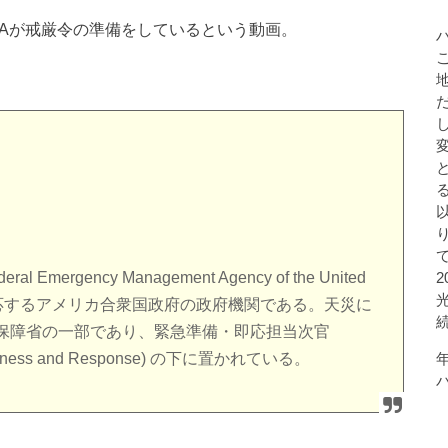
MAが戒厳令の準備をしているという動画。
gency Management Agency of the United
に対応するアメリカ合衆国政府の政府機関である。天災に
保障省の一部であり、緊急準備・即応担当次官
eparedness and Response) の下に置かれている。