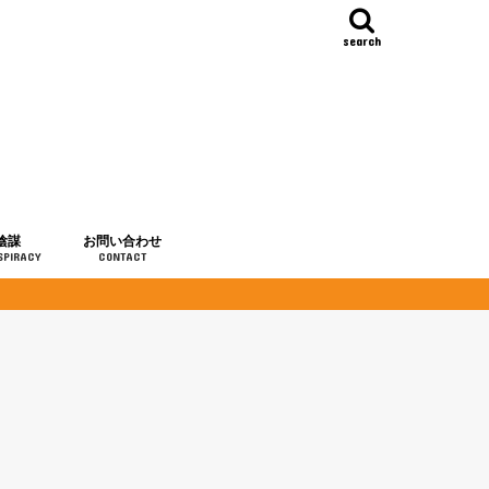
search
陰謀
お問い合わせ
SPIRACY
CONTACT
の歴史
・予言
メディア