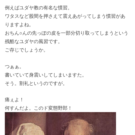
例えばユダヤ教の有名な慣習。
ワタスなど股間を押さえて震えあがってしまう慣習があ
りますよね。
おちん○んの先っぽの皮を一部分切り取ってしまうという
残酷なユダヤの風習です。
ご存じでしょうか。
つぁぁ。
書いていて身震いしてしまいますた。
そう。割礼というのですが。
痛ぇよ！
何すんだよ。このド変態野郎！