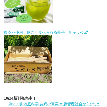
農薬不使用！皮ごと食べられる長芋 新芋 5kg
10/24新刊発売中！
・
Kindle版 地底科学 共鳴の真実 AI超管理社会か?それと