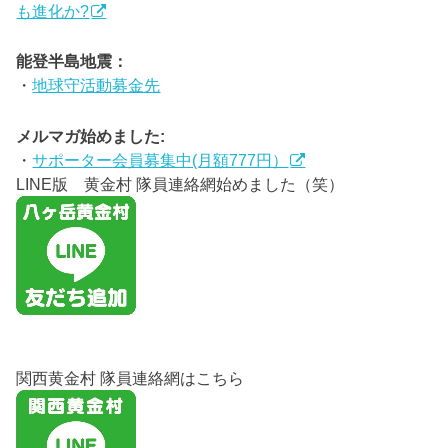
も進化か?
能登半島地震：
・
地球守活動募金先
メルマガ始めました:
・
サポーター会員募集中(月額777円）
LINE版 黄金村 隊員連絡網始めました（笑）
関西黄金村 隊員連絡網はこちら