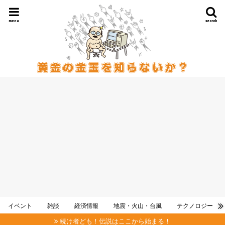
menu
search
イベント
雑談
経済情報
地震・火山・台風
テクノロジー
続け者ども！伝説はここから始まる！