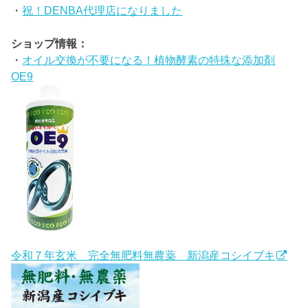
・
祝！DENBA代理店になりました
ショップ情報：
・
オイル交換が不要になる！植物酵素の特殊な添加剤
OE9
令和７年玄米 完全無肥料無農薬 新潟産コシイブキ