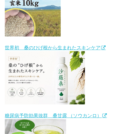
世界初 桑のひげ根から生まれたスキンケア
糖尿病予防効果抜群 桑甘露 （ソウカンロ）