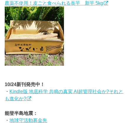
農薬不使用！皮ごと食べられる長芋 新芋 5kg
10/24新刊発売中！
・
Kindle版 地底科学 共鳴の真実 AI超管理社会か?それと
も進化か?
能登半島地震：
・
地球守活動募金先