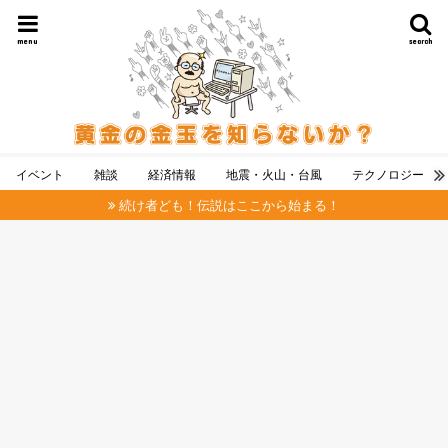
menu
search
イベント
雑談
経済情報
地震・火山・台風
テクノロジー
続け者ども！伝説はここから始まる！