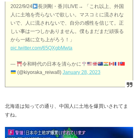
2022/9/24
長渕剛・香川LIVE→ 「これ以上、外国
人に土地を売らないで欲しい。マスコミに流されな
いで、人に流されないで、自分の感性を信じて。正
しい事は一つしかありません。僕もまだまだ頑張る
から一緒に立ち上がろう！」
pic.twitter.com/65QXgbMwta
—
令和時代の日本を清らかに
(@kiyoraka_reiwa8)
January 28, 2023
北海道は知っての通り、中国人に土地を爆買いされてま
すね。