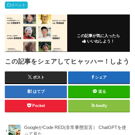
イベント
この記事が気に入ったら
いいねしよう！
この記事をシェアしてヒャッハー！しよう
ポスト
シェア
はてブ
送る
Pocket
feedly
GoogleがCode RED(非常事態宣言） ChatGPTを使
って見た