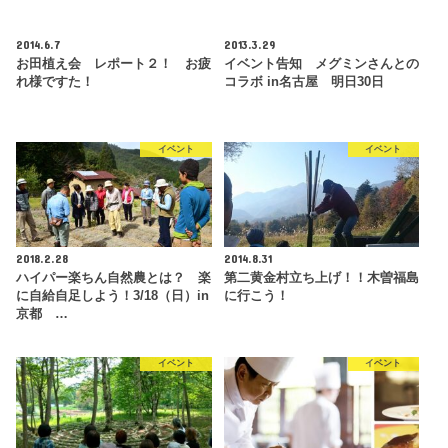
2014.6.7
2013.3.29
お田植え会 レポート２！ お疲
イベント告知 メグミンさんとの
れ様ですた！
コラボ in名古屋 明日30日
イベント
イベント
2018.2.28
2014.8.31
ハイパー楽ちん自然農とは？ 楽
第二黄金村立ち上げ！！木曽福島
に自給自足しよう！3/18（日）in
に行こう！
京都 …
イベント
イベント