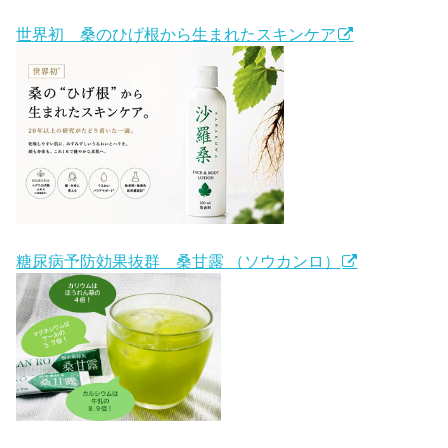
世界初 桑のひげ根から生まれたスキンケア
糖尿病予防効果抜群 桑甘露 （ソウカンロ）