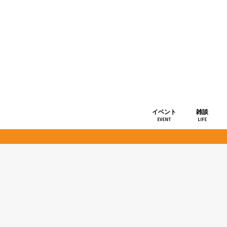
イベント
雑談
EVENT
LIFE
ショップ情
お知らせ