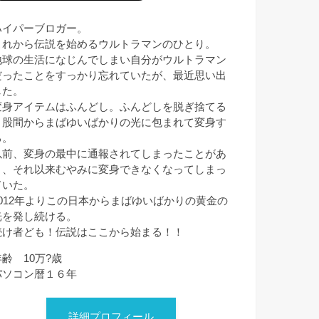
ハイパーブロガー。
これから伝説を始めるウルトラマンのひとり。
地球の生活になじんでしまい自分がウルトラマン
だったことをすっかり忘れていたが、最近思い出
した。
変身アイテムはふんどし。ふんどしを脱ぎ捨てる
と股間からまばゆいばかりの光に包まれて変身す
る。
以前、変身の最中に通報されてしまったことがあ
り、それ以来むやみに変身できなくなってしまっ
ていた。
2012年よりこの日本からまばゆいばかりの黄金の
光を発し続ける。
続け者ども！伝説はここから始まる！！
年齢 10万?歳
パソコン暦１６年
詳細プロフィール