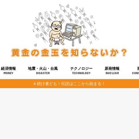
経済情報
地震・火山・台風
テクノロジー
原発情報
MONEY
DISASTER
TECHNOLOGY
NUCLEAR
CON
続け者ども！伝説はここから始まる！
報
健康
宇宙
奴ら
予知
洗脳