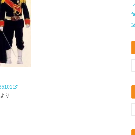
f
tw
285101
ちより