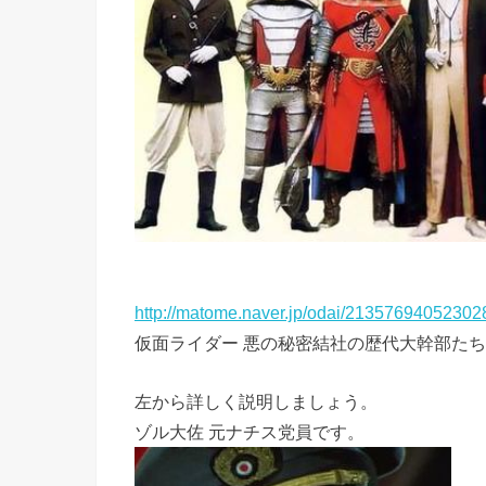
http://matome.naver.jp/odai/2135769405230
仮面ライダー 悪の秘密結社の歴代大幹部た
左から詳しく説明しましょう。
ゾル大佐 元ナチス党員です。