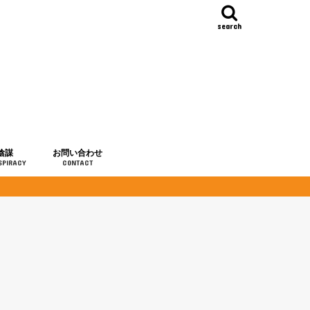
search
陰謀
お問い合わせ
SPIRACY
CONTACT
の歴史
・予言
メディア