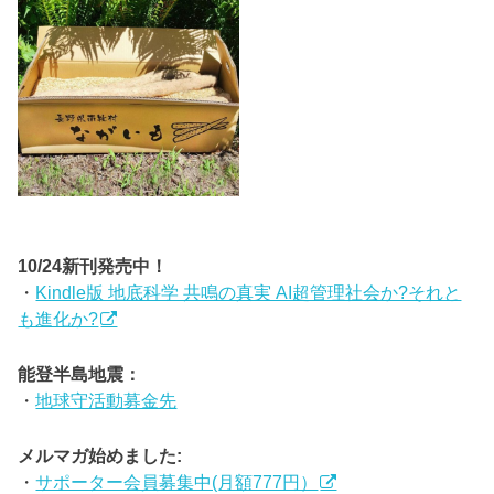
10/24新刊発売中！
・
Kindle版 地底科学 共鳴の真実 AI超管理社会か?それと
も進化か?
能登半島地震：
・
地球守活動募金先
メルマガ始めました:
・
サポーター会員募集中(月額777円）