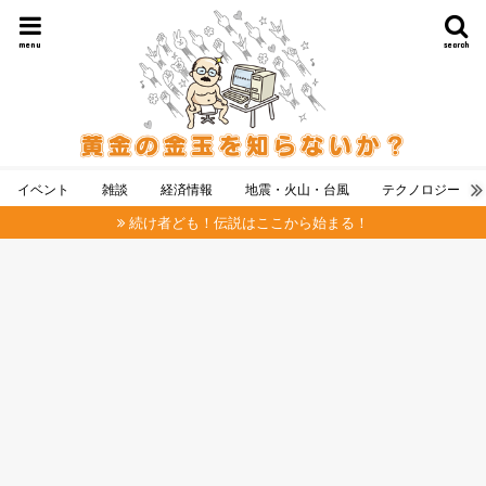
menu
search
イベント
雑談
経済情報
地震・火山・台風
テクノロジー
続け者ども！伝説はここから始まる！