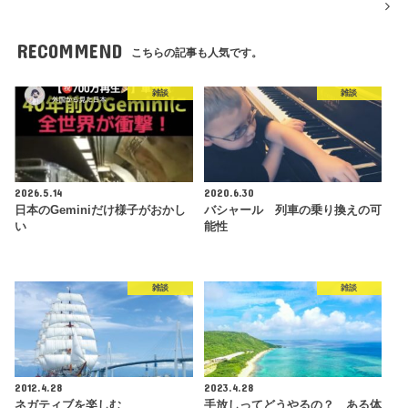
RECOMMEND
こちらの記事も人気です。
雑談
雑談
2026.5.14
2020.6.30
日本のGeminiだけ様子がおかし
バシャール 列車の乗り換えの可
い
能性
雑談
雑談
2012.4.28
2023.4.28
ネガティブを楽しむ
手放しってどうやるの？ ある体