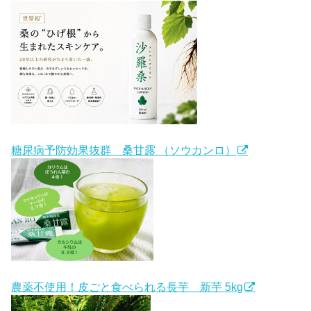
糖尿病予防効果抜群 桑甘露 （ソウカンロ）
農薬不使用！皮ごと食べられる長芋 新芋 5kg