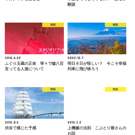
験談
雑談
雑談
2012.6.22
2022.10.7
ふぐり玉蔵の正体 等々で嘘八百
明日８日が怪しい？ 今こそ幸福
言ってる人達について
列車に飛び移ろう
雑談
雑談
2012.8.6
2015.3.2
渋谷で感じた予感
上機嫌の法則 こぶとり爺さんの
お話