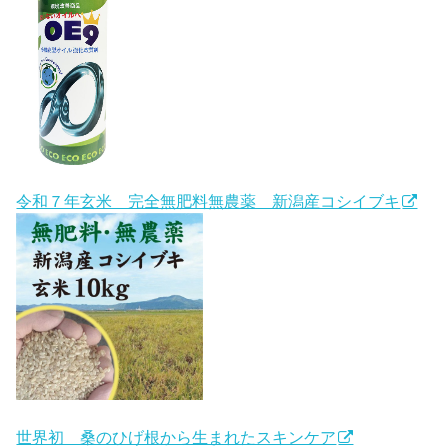
令和７年玄米 完全無肥料無農薬 新潟産コシイブキ
世界初 桑のひげ根から生まれたスキンケア