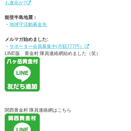
も進化か?
能登半島地震：
・
地球守活動募金先
メルマガ始めました:
・
サポーター会員募集中(月額777円）
LINE版 黄金村 隊員連絡網始めました（笑）
関西黄金村 隊員連絡網はこちら