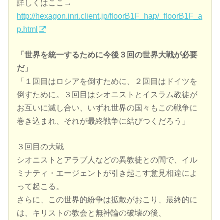
詳しくはここ→
http://hexagon.inri.client.jp/floorB1F_hap/_floorB1F_a
p.html
「世界を統一するために今後３回の世界大戦が必要
だ」
「１回目はロシアを倒すために、２回目はドイツを
倒すために。３回目はシオニストとイスラム教徒が
お互いに滅し合い、いずれ世界の国々もこの戦争に
巻き込まれ、それが最終戦争に結びつくだろう」
３回目の大戦
シオニストとアラブ人などの異教徒との間で、イル
ミナティ・エージェントが引き起こす意見相違によ
って起こる。
さらに、この世界的紛争は拡散がおこり、最終的に
は、キリストの教会と無神論の破壊の後、