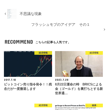
不思議な現象
フラッシュモブのアイデア その１
RECOMMEND
こちらの記事も人気です。
経済情報
経済情報
2017.7.10
2023.7.28
ビットコイン売り指令発令！！残
8月22日運命の時 BRICSによる
念だが一度撤退します
金（ゴールド）を裏打ちとする新
世界通…
経済情報
健康