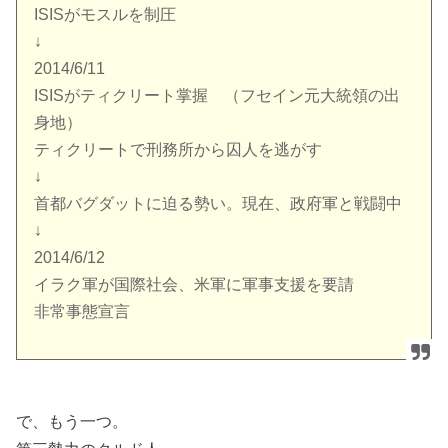
ISISがモスルを制圧
↓
2014/6/11
ISISがティクリート掌握 （フセイン元大統領の出
身地）
ティクリートで刑務所から囚人を逃がす
↓
首都バグダットに迫る勢い。現在、政府軍と戦闘中
↓
2014/6/12
イラク軍が国際社会、米軍に軍事支援を要請
非常事態宣言
で、もう一つ。