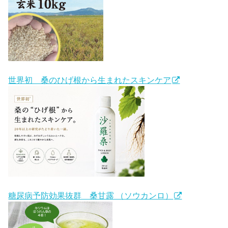
世界初 桑のひげ根から生まれたスキンケア
糖尿病予防効果抜群 桑甘露 （ソウカンロ）