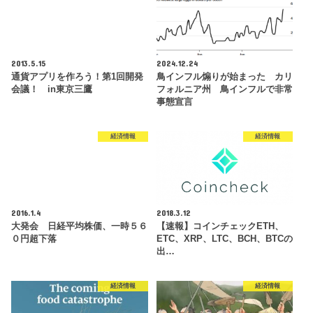
2013.5.15
2024.12.24
通貨アプリを作ろう！第1回開発
鳥インフル煽りが始まった カリ
会議！ in東京三鷹
フォルニア州 鳥インフルで非常
事態宣言
経済情報
経済情報
2016.1.4
2018.3.12
大発会 日経平均株価、一時５６
【速報】コインチェックETH、
０円超下落
ETC、XRP、LTC、BCH、BTCの
出…
経済情報
経済情報