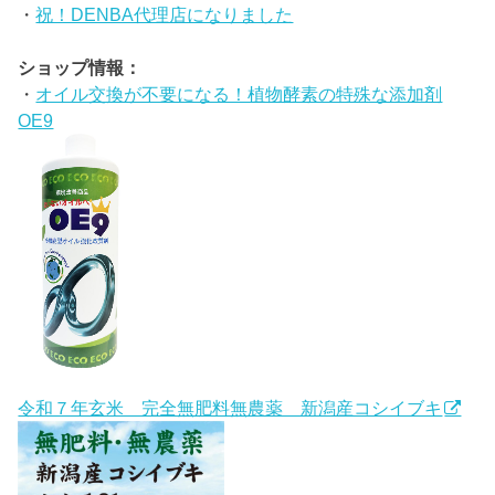
・
祝！DENBA代理店になりました
ショップ情報：
・
オイル交換が不要になる！植物酵素の特殊な添加剤
OE9
令和７年玄米 完全無肥料無農薬 新潟産コシイブキ