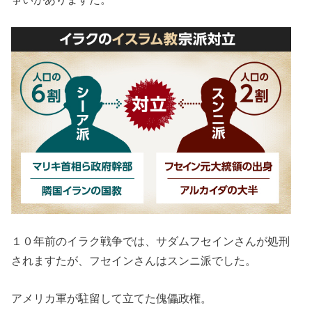
１０年前のイラク戦争では、サダムフセインさんが処刑
されますたが、フセインさんはスンニ派でした。
アメリカ軍が駐留して立てた傀儡政権。