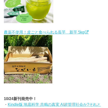
農薬不使用！皮ごと食べられる長芋 新芋 5kg
10/24新刊発売中！
・
Kindle版 地底科学 共鳴の真実 AI超管理社会か?それと