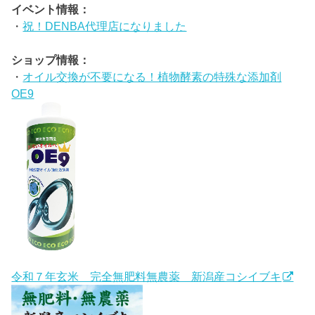
イベント情報：
・
祝！DENBA代理店になりました
ショップ情報：
・
オイル交換が不要になる！植物酵素の特殊な添加剤
OE9
令和７年玄米 完全無肥料無農薬 新潟産コシイブキ