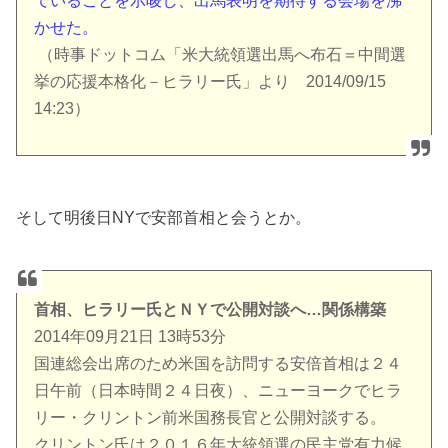
ていることを示唆し、出馬表明を期待する会場を沸
かせた。
（時事ドットコム「米大統領選出馬へ布石＝中間選
挙の応援本格化－ヒラリー氏」より 2014/09/15
14:23）
そして明後日NYで安部首相と会うとか。
首相、ヒラリー氏とＮＹで公開対談へ…関係構築
2014年09月21日 13時53分
国連総会出席のため米国を訪問する安倍首相は２４
日午前（日本時間２４日夜）、ニューヨークでヒラ
リー・クリントン前米国務長官と公開対談する。
クリントン氏は２０１６年大統領選の民主党有力候