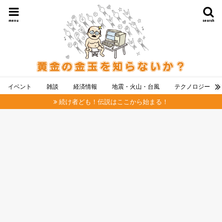
menu
search
イベント
雑談
経済情報
地震・火山・台風
テクノロジー
続け者ども！伝説はここから始まる！