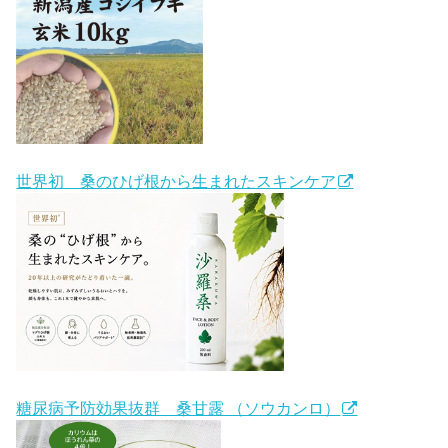
世界初 桑のひげ根から生まれたスキンケア
糖尿病予防効果抜群 桑甘露 （ソウカンロ）