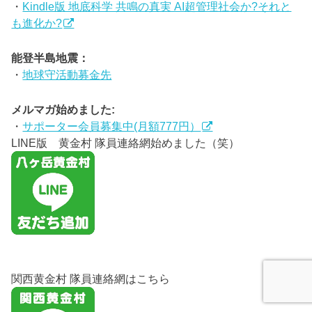
・
Kindle版 地底科学 共鳴の真実 AI超管理社会か?それと
も進化か?
能登半島地震：
・
地球守活動募金先
メルマガ始めました:
・
サポーター会員募集中(月額777円）
LINE版 黄金村 隊員連絡網始めました（笑）
関西黄金村 隊員連絡網はこちら