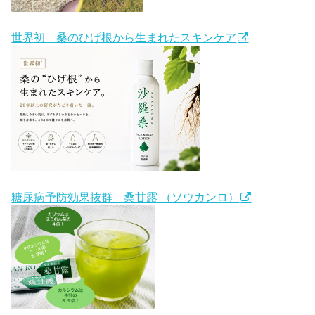
世界初 桑のひげ根から生まれたスキンケア
糖尿病予防効果抜群 桑甘露 （ソウカンロ）