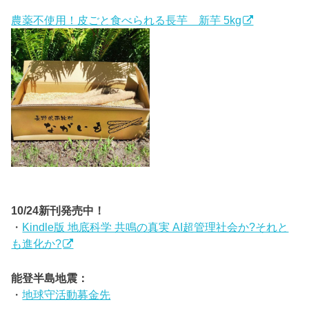
農薬不使用！皮ごと食べられる長芋 新芋 5kg
10/24新刊発売中！
・
Kindle版 地底科学 共鳴の真実 AI超管理社会か?それと
も進化か?
能登半島地震：
・
地球守活動募金先