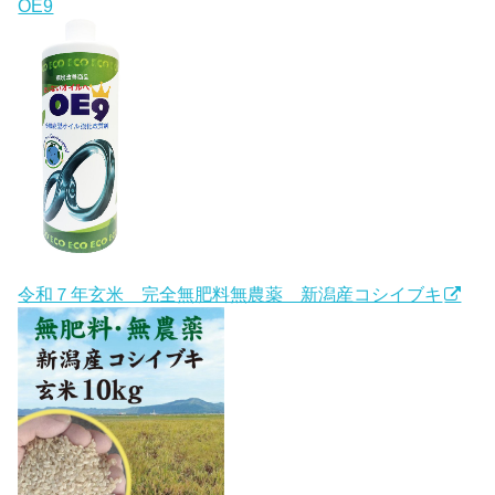
OE9
令和７年玄米 完全無肥料無農薬 新潟産コシイブキ