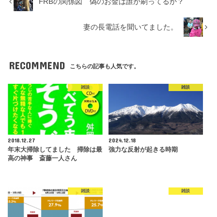
FRBの関係図 偽のお金は誰が刷ってるか？
妻の長電話を聞いてました。
RECOMMEND
こちらの記事も人気です。
雑談
雑談
2018.12.27
2024.12.18
年末大掃除してました 掃除は最
強力な反射が起きる時期
高の神事 斎藤一人さん
雑談
雑談