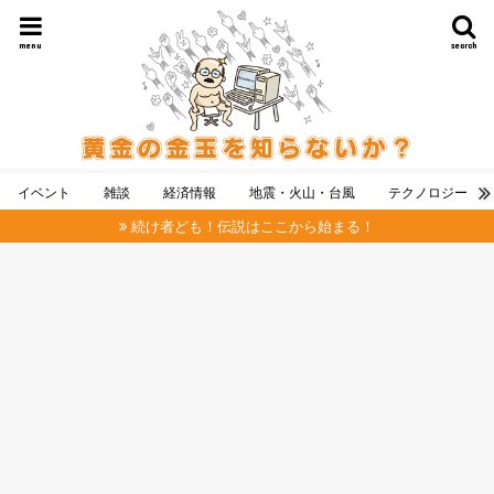
menu
search
イベント
雑談
経済情報
地震・火山・台風
テクノロジー
続け者ども！伝説はここから始まる！