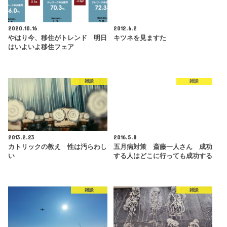
2020.10.16
2012.6.2
やはり今、移住がトレンド 明日
キツネを見ますた
はいよいよ移住フェア
雑談
雑談
2013.2.23
2016.5.8
カトリックの教え 性は汚らわし
五月病対策 斎藤一人さん 成功
い
する人はどこに行っても成功する
雑談
雑談