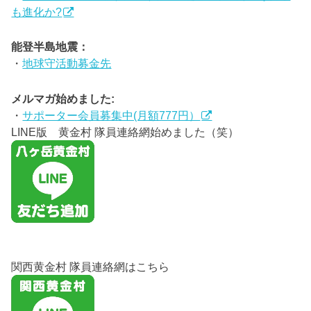
も進化か?
能登半島地震：
・
地球守活動募金先
メルマガ始めました:
・
サポーター会員募集中(月額777円）
LINE版 黄金村 隊員連絡網始めました（笑）
関西黄金村 隊員連絡網はこちら