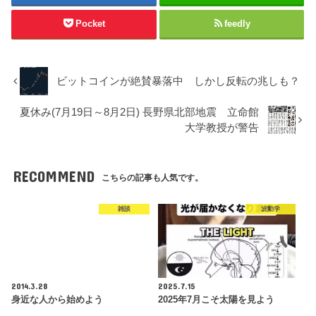
Pocket
feedly
ビットコインが絶賛暴落中 しかし反転の兆しも？
夏休み(7月19日～8月2日) 長野県北部地震 立命館
大学教授が警告
RECOMMEND
こちらの記事も人気です。
雑談
波動学
2014.3.28
2025.7.15
身近な人から始めよう
2025年7月こそ太陽を見よう