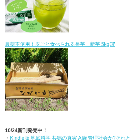
農薬不使用！皮ごと食べられる長芋 新芋 5kg
10/24新刊発売中！
・
Kindle版 地底科学 共鳴の真実 AI超管理社会か?それと