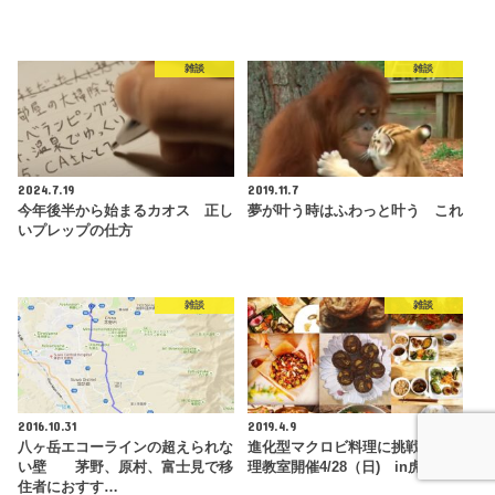
雑談
雑談
2024.7.19
2019.11.7
今年後半から始まるカオス 正し
夢が叶う時はふわっと叶う これ
いプレップの仕方
雑談
雑談
2016.10.31
2019.4.9
八ヶ岳エコーラインの超えられな
進化型マクロビ料理に挑戦 お料
い壁 茅野、原村、富士見で移
理教室開催4/28（日) in虎ノ門
住者におすす…