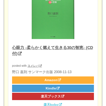
心眼力 -柔らかく燃えて生きる30の智恵- (CD
付)
posted with
ヨメレバ
野口 嘉則 サンマーク出版 2008-11-13
Amazon
Kindle
楽天ブックス
楽天kobo