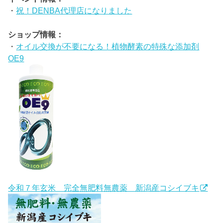
・
祝！DENBA代理店になりました
ショップ情報：
・
オイル交換が不要になる！植物酵素の特殊な添加剤
OE9
令和７年玄米 完全無肥料無農薬 新潟産コシイブキ