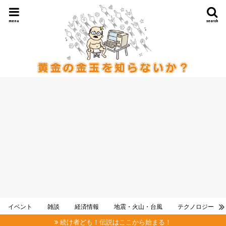
menu
search
イベント
雑談
経済情報
地震・火山・台風
テクノロジー
続け者ども！伝説はここから始まる！