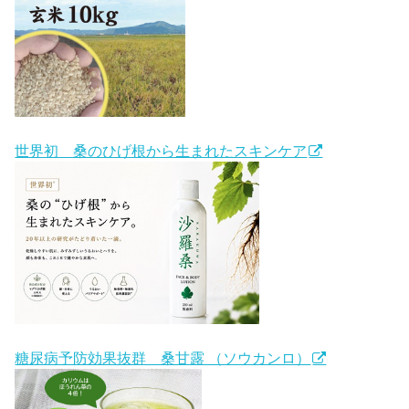
世界初 桑のひげ根から生まれたスキンケア
糖尿病予防効果抜群 桑甘露 （ソウカンロ）