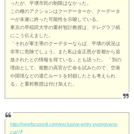
ったが、平壌市民の制限はなかった。
この種のアクションはクーデーターか、クーデータ
ーが未遂に終った可能性を示唆している。
東京の早稲田大学の重村智計教授は、テレグラフ紙
にこう伝えました。
「それが軍主導のクーデターならば、平壌の状況は
非常に危険でしょう。また私は金正恩が首都から追
放されたとの情報を得ている」とも語った。 「別の
理由として、複数の高官が亡命を試みたので、空港
や国境などの逃亡ルートを封鎖したとも考えられ
る」と重村教授は付け加えた。
http://newfocusintl.com/exclusive-entry-pyongyang-
cut/