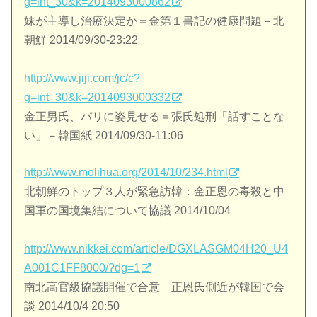
g=int_30&k=2014093000862
妹が主導し治療決定か＝金第１書記の健康問題－北
朝鮮 2014/09/30-23:22
http://www.jiji.com/jc/c?
g=int_30&k=2014093000332
金正男氏、パリに姿見せる＝張氏処刑「話すことな
い」－韓国紙 2014/09/30-11:06
http://www.molihua.org/2014/10/234.html
北朝鮮のトップ３人が緊急訪韓：金正恩の毒殺と中
国軍の国境集結について協議 2014/10/04
http://www.nikkei.com/article/DGXLASGM04H20_U4
A001C1FF8000/?dg=1
南北高官級協議開催で合意 正恩氏側近が韓国で会
談 2014/10/4 20:50