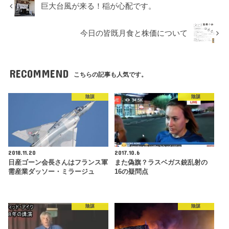
巨大台風が来る！稲が心配です。
今日の皆既月食と株価について
RECOMMEND
こちらの記事も人気です。
陰謀
陰謀
2018.11.20
2017.10.6
日産ゴーン会長さんはフランス軍
また偽旗？ラスベガス銃乱射の
需産業ダッソー・ミラージュ
16の疑問点
陰謀
陰謀