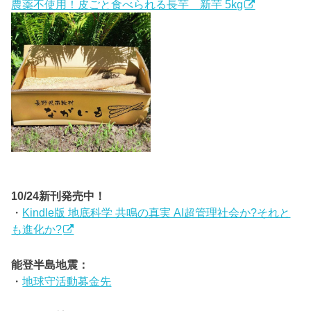
農薬不使用！皮ごと食べられる長芋 新芋 5kg
10/24新刊発売中！
・
Kindle版 地底科学 共鳴の真実 AI超管理社会か?それと
も進化か?
能登半島地震：
・
地球守活動募金先