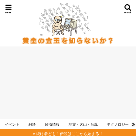
menu
search
イベント
雑談
経済情報
地震・火山・台風
テクノロジー
続け者ども！伝説はここから始まる！