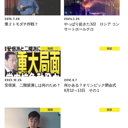
2015.7.28
2024.3.25
第２トモダチ作戦？
やっぱり起きた322 ロシア コン
サートホールテロ
陰謀
陰謀
2023.12.26
2012.8.7
安倍派、二階派潰しは何のため？
何かある？オリンピック閉会式
8月12～13日 その１
陰謀
陰謀