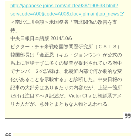
http://japanese.joins.com/article/938/190938.html?
servcode=A00§code=A00&cloc=jp|main|top_news
＜南北仁川会談＞米国務省「南北関係の改善を支
持」
中央日報日本語版 2014/10/6
ビクター・チャ米戦略国際問題研究所（ＣＳＩＳ）
韓国部長は「金正恩（キム・ジョンウン）が公式の
席上に登場せずに多くの疑問が提起されている渦中
でナンバー２の訪韓は、北朝鮮内部で何か劇的な変
化があることを示唆する」と診断した。中央日報の
記事の大部分はありきたりの内容だが、上記一箇所
だけは注目すべき記述だ。Victor Cha は朝鮮系アメ
リカ人だが、意外とまともな人物と思われる。