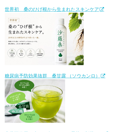
世界初 桑のひげ根から生まれたスキンケア
糖尿病予防効果抜群 桑甘露 （ソウカンロ）