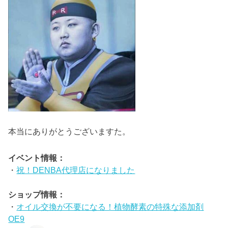
本当にありがとうございますた。
イベント情報：
・
祝！DENBA代理店になりました
ショップ情報：
・
オイル交換が不要になる！植物酵素の特殊な添加剤
OE9