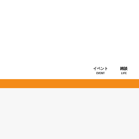
イベント
雑談
EVENT
LIFE
ショップ情
お知らせ