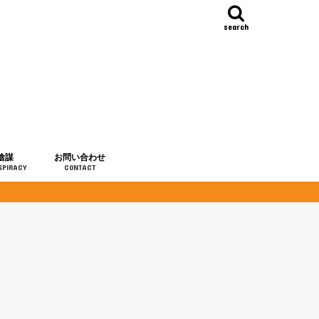
search
陰謀
お問い合わせ
SPIRACY
CONTACT
の歴史
・予言
メディア