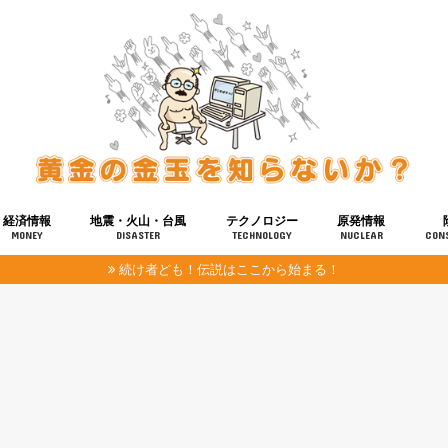
経済情報
地震・火山・台風
テクノロジー
原発情報
MONEY
DISASTER
TECHNOLOGY
NUCLEAR
CON
続け者ども！伝説はここから始まる！
報
健康
宇宙
奴ら
予知
洗脳