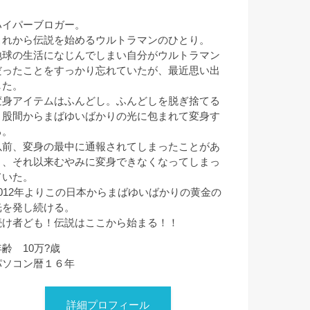
ハイパーブロガー。
これから伝説を始めるウルトラマンのひとり。
地球の生活になじんでしまい自分がウルトラマン
だったことをすっかり忘れていたが、最近思い出
した。
変身アイテムはふんどし。ふんどしを脱ぎ捨てる
と股間からまばゆいばかりの光に包まれて変身す
る。
以前、変身の最中に通報されてしまったことがあ
り、それ以来むやみに変身できなくなってしまっ
ていた。
2012年よりこの日本からまばゆいばかりの黄金の
光を発し続ける。
続け者ども！伝説はここから始まる！！
年齢 10万?歳
パソコン暦１６年
詳細プロフィール