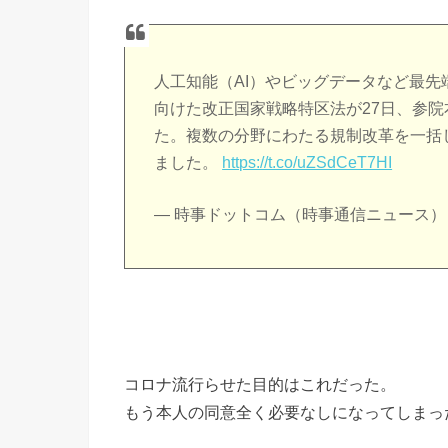
人工知能（AI）やビッグデータなど最
向けた改正国家戦略特区法が27日、参
た。複数の分野にわたる規制改革を一括
ました。
https://t.co/uZSdCeT7HI
— 時事ドットコム（時事通信ニュース） (@j
コロナ流行らせた目的はこれだった。
もう本人の同意全く必要なしになってしまっ