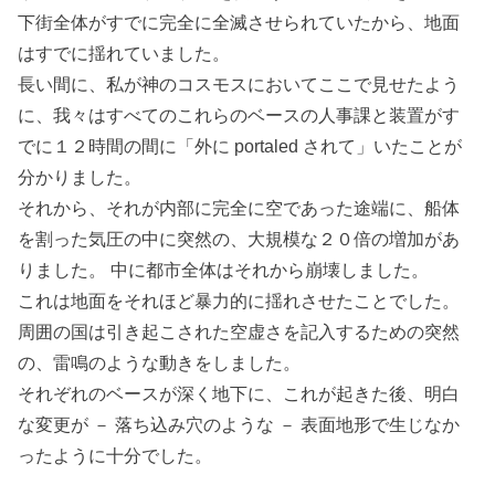
下街全体がすでに完全に全滅させられていたから、地面
はすでに揺れていました。
長い間に、私が神のコスモスにおいてここで見せたよう
に、我々はすべてのこれらのベースの人事課と装置がす
でに１２時間の間に「外に portaled されて」いたことが
分かりました。
それから、それが内部に完全に空であった途端に、船体
を割った気圧の中に突然の、大規模な２０倍の増加があ
りました。 中に都市全体はそれから崩壊しました。
これは地面をそれほど暴力的に揺れさせたことでした。
周囲の国は引き起こされた空虚さを記入するための突然
の、雷鳴のような動きをしました。
それぞれのベースが深く地下に、これが起きた後、明白
な変更が － 落ち込み穴のような － 表面地形で生じなか
ったように十分でした。