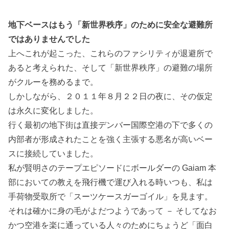
地下ベースはもう「新世界秩序」のために安全な避難所
ではありませんでした
上へこれが起こった、これらのファシリティが退避所で
あると考えられた、そして「新世界秩序」の避難の場所
がクルーを務めるまで。
しかしながら、２０１１年８月２２日の夜に、その仮定
は永久に変化しました。
行く最初の地下街は直接デンバー国際空港の下で多くの
内部者が形成されたことを強く主張する悪名が高いベー
スに接続していました。
私が賢明さのテープエピソードにボールダーの Gaiam 本
部においての教えを飛行機で運び入れる時いつも、私は
手荷物受取所で「スーツケースガーゴイル」を見ます。
それは確かに身の毛がよだつようであって － そしてなお
かつ空港を楽に通っている人々のためにちょうど「面白