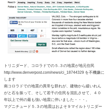
トリニダード、コロラドでの５.３の地震が地元住民
http://www.denverpost.com/news/ci_18744329 を不機嫌に
します
南コロラドでの地震の異常な群れが、建物から緩いれん
がと石を振って、そして若干の住民を混乱させて、４０
年以上で州の最も強い地震に伴いました・・・。
マグニチュード５.３の地震はおよそ９マイルトリニダー