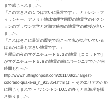
まで感じられました。
「この大きさの１つは大いに異常です」、とカレン・フ
ィッシャー、アメリカ地球物理学同盟の地震学のセクシ
ョンのブラウン大学と次期大統領の地震学の教授が言い
ました。
「これはそこに最近の歴史で起こって私が気付いている
はるかに最も大きい地震です。」
月曜日の夜のマグニチュード５.３の地震［コロラドで］
がマグニチュード５.８の地震の前にバージニアでただ何
時間も打った
http://www.huffingtonpost.com/2011/08/23/largest-
colorado-quake-si_n_933854.html は － そのエリアのため
に同じくまれで － ワシントン D.C. の多くと東海岸を揺
さ振りました。