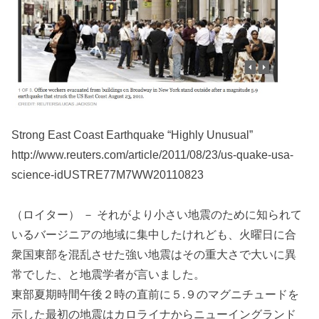
Strong East Coast Earthquake “Highly Unusual”
http://www.reuters.com/article/2011/08/23/us-quake-usa-
science-idUSTRE77M7WW20110823
（ロイター） － それがより小さい地震のために知られて
いるバージニアの地域に集中したけれども、火曜日に合
衆国東部を混乱させた強い地震はその重大さで大いに異
常でした、と地震学者が言いました。
東部夏期時間午後２時の直前に５.９のマグニチュードを
示した最初の地震はカロライナからニューイングランド