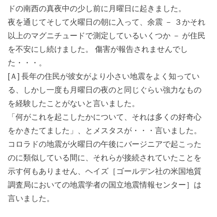
ドの南西の真夜中の少し前に月曜日に起きました。
夜を通じてそして火曜日の朝に入って、余震 － ３かそれ
以上のマグニチュードで測定しているいくつか － が住民
を不安にし続けました。 傷害が報告されませんでし
た・・・。
[Ａ] 長年の住民が彼女がより小さい地震をよく知ってい
る、しかし一度も月曜日の夜のと同じぐらい強力なもの
を経験したことがないと言いました。
「何がこれを起こしたかについて、それは多くの好奇心
をかきたてました」、とメスタスが・・・言いました。
コロラドの地震が火曜日の午後にバージニアで起こった
のに類似している間に、それらが接続されていたことを
示す何もありません、ヘイズ［ゴールデン社の米国地質
調査局においての地震学者の国立地震情報センター］は
言いました。