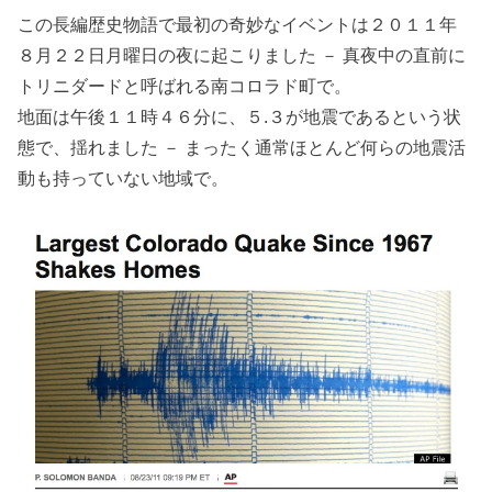
この長編歴史物語で最初の奇妙なイベントは２０１１年
８月２２日月曜日の夜に起こりました － 真夜中の直前に
トリニダードと呼ばれる南コロラド町で。
地面は午後１１時４６分に、５.３が地震であるという状
態で、揺れました － まったく通常ほとんど何らの地震活
動も持っていない地域で。