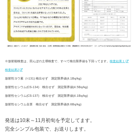
※放射能検査は、田んぼの土壌検査で、すべて検出限界値を下回ってます。
検査結果１
検査結果2
放射性ヨウ素（I-131) 検出せず 測定限界値(4.1Bq/kg)
放射性セシウム(CS-134) 検出せず 測定限界値(4.5Bq/kg)
放射性セシウム(CS-137) 検出せず 測定限界値(4.1Bq/kg)
放射性セシウム合算 検出せず 測定限界値(8.6Bq/kg)
発送は10末～11月初旬を予定してます。
完全シンプル包装で、お送りします。