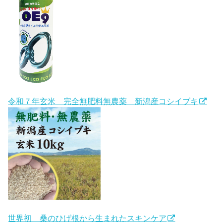
令和７年玄米 完全無肥料無農薬 新潟産コシイブキ
世界初 桑のひげ根から生まれたスキンケア