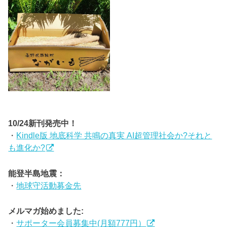
10/24新刊発売中！
・
Kindle版 地底科学 共鳴の真実 AI超管理社会か?それと
も進化か?
能登半島地震：
・
地球守活動募金先
メルマガ始めました:
・
サポーター会員募集中(月額777円）