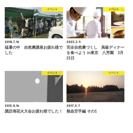
イベント
イベント
2018.7.16
2023.3.9
猛暑の中 自然農講座お疲れ様で
完全自然農づくし 高級ディナー
した
を食べよう in東京 八芳園 3月
21日
イベント
イベント
2013.8.16
2017.2.7
諏訪湖花火大会お疲れ様でした！
熱血空手編 その1