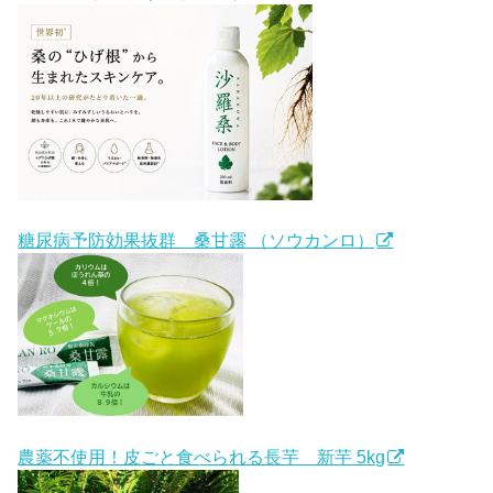
糖尿病予防効果抜群 桑甘露 （ソウカンロ）
農薬不使用！皮ごと食べられる長芋 新芋 5kg