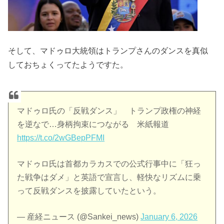
そして、マドゥロ大統領はトランプさんのダンスを真似
しておちょくってたようですた。
マドゥロ氏の「反戦ダンス」 トランプ政権の神経
を逆なで…身柄拘束につながる 米紙報道
https://t.co/2wGBepPFMI
マドゥロ氏は首都カラカスでの公式行事中に「狂っ
た戦争はダメ」と英語で宣言し、軽快なリズムに乗
って反戦ダンスを披露していたという。
— 産経ニュース (@Sankei_news)
January 6, 2026