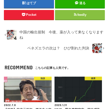
はてブ
送る
Pocket
feedly
中国の輸出規制 今後、薬が入って来なくなります
ね
ベネズエラの次は？ ひび割れた判決
RECOMMEND
こちらの記事も人気です。
陰謀
健康
2022.7.8
2020.1.31