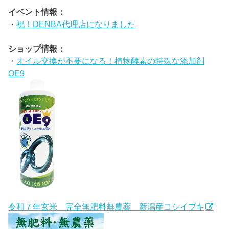
イベント情報：
・
祝！DENBA代理店になりました
ショップ情報：
・
オイル交換が不要になる！植物酵素の特殊な添加剤
OE9
令和７年玄米 完全無肥料無農薬 新潟産コシイブキ