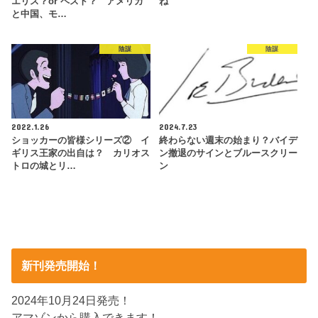
エリス？or ペスト？ アメリカ
ね
と中国、モ…
陰謀
陰謀
2022.1.26
2024.7.23
ショッカーの皆様シリーズ② イ
終わらない週末の始まり？バイデ
ギリス王家の出自は？ カリオス
ン撤退のサインとブルースクリー
トロの城とリ…
ン
新刊発売開始！
2024年10月24日発売！
アマゾンから購入できます！