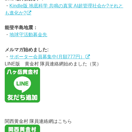
・
Kindle版 地底科学 共鳴の真実 AI超管理社会か?それと
も進化か?
能登半島地震：
・
地球守活動募金先
メルマガ始めました:
・
サポーター会員募集中(月額777円）
LINE版 黄金村 隊員連絡網始めました（笑）
関西黄金村 隊員連絡網はこちら