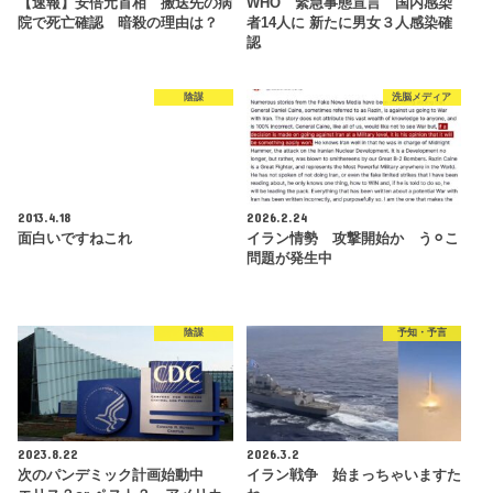
【速報】安倍元首相 搬送先の病
WHO 緊急事態宣言 国内感染
院で死亡確認 暗殺の理由は？
者14人に 新たに男女３人感染確
認
陰謀
洗脳メディア
2013.4.18
2026.2.24
面白いですねこれ
イラン情勢 攻撃開始か う⚪︎こ
問題が発生中
陰謀
予知・予言
2023.8.22
2026.3.2
次のパンデミック計画始動中
イラン戦争 始まっちゃいますた