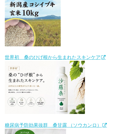
世界初 桑のひげ根から生まれたスキンケア
糖尿病予防効果抜群 桑甘露 （ソウカンロ）