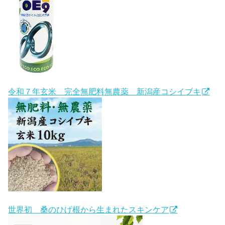
令和７年玄米 完全無肥料無農薬 新潟産コシイブキ
世界初 桑のひげ根から生まれたスキンケア