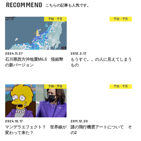
RECOMMEND
こちらの記事も人気です。
予知・予言
予知・予言
2024.11.27
2012.5.17
石川県西方沖地震M6.6 怪紙幣
もうすぐ。。の人に見えてしまう
の新バージョン
もの
予知・予言
予知・予言
2024.10.17
2011.12.20
マンデラエフェクト？ 世界線が
謎の飛行機雲アートについて そ
変わって来た？
の2