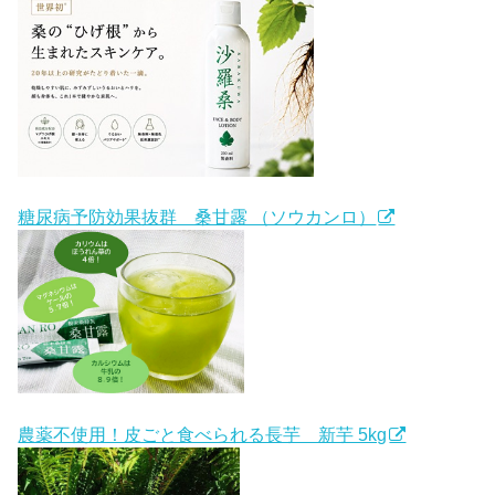
糖尿病予防効果抜群 桑甘露 （ソウカンロ）
農薬不使用！皮ごと食べられる長芋 新芋 5kg