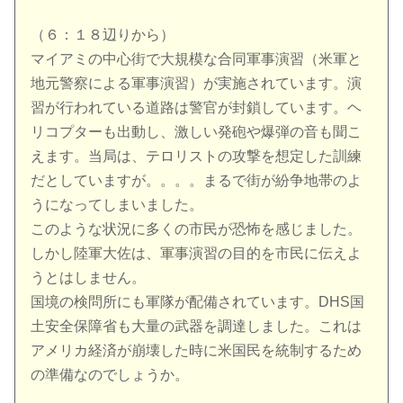
（６：１８辺りから）
マイアミの中心街で大規模な合同軍事演習（米軍と
地元警察による軍事演習）が実施されています。演
習が行われている道路は警官が封鎖しています。ヘ
リコプターも出動し、激しい発砲や爆弾の音も聞こ
えます。当局は、テロリストの攻撃を想定した訓練
だとしていますが。。。。まるで街が紛争地帯のよ
うになってしまいました。
このような状況に多くの市民が恐怖を感じました。
しかし陸軍大佐は、軍事演習の目的を市民に伝えよ
うとはしません。
国境の検問所にも軍隊が配備されています。DHS国
土安全保障省も大量の武器を調達しました。これは
アメリカ経済が崩壊した時に米国民を統制するため
の準備なのでしょうか。