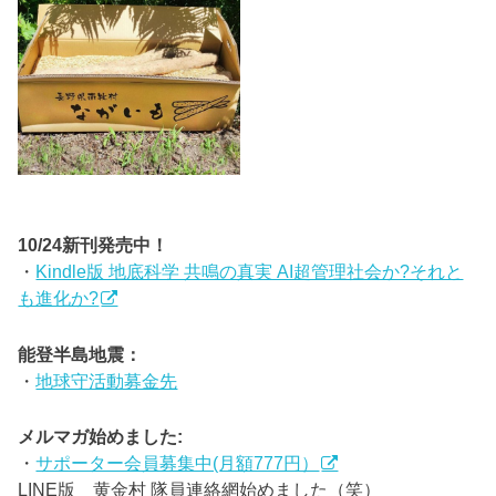
10/24新刊発売中！
・
Kindle版 地底科学 共鳴の真実 AI超管理社会か?それと
も進化か?
能登半島地震：
・
地球守活動募金先
メルマガ始めました:
・
サポーター会員募集中(月額777円）
LINE版 黄金村 隊員連絡網始めました（笑）