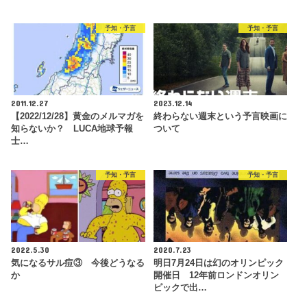
予知・予言
予知・予言
2011.12.27
2023.12.14
【2022/12/28】黄金のメルマガを
終わらない週末という予言映画に
知らないか？ LUCA地球予報
ついて
士…
予知・予言
予知・予言
2022.5.30
2020.7.23
気になるサル痘③ 今後どうなる
明日7月24日は幻のオリンピック
か
開催日 12年前ロンドンオリン
ピックで出…