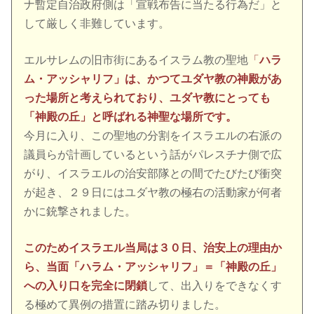
ナ暫定自治政府側は「宣戦布告に当たる行為だ」と
して厳しく非難しています。
エルサレムの旧市街にあるイスラム教の聖地
「
ハラ
ム・アッシャリフ」は、かつてユダヤ教の神殿があ
った場所と考えられており、ユダヤ教にとっても
「神殿の丘」と呼ばれる神聖な場所です。
今月に入り、この聖地の分割をイスラエルの右派の
議員らが計画しているという話がパレスチナ側で広
がり、イスラエルの治安部隊との間でたびたび衝突
が起き、２９日にはユダヤ教の極右の活動家が何者
かに銃撃されました。
このためイスラエル当局は３０日、治安上の理由か
ら、当面「ハラム・アッシャリフ」＝「神殿の丘」
への入り口を完全に閉鎖
して、出入りをできなくす
る極めて異例の措置に踏み切りました。