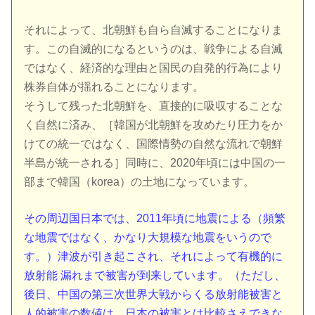
それによって、北朝鮮も自ら自滅することになりま
す。この自滅的になるというのは、戦争による自滅
ではなく、経済的な理由と国民の自発的行為により
株券自体が揺れることになります。
そうして残った北朝鮮を、直接的に吸収することな
く自然に済み、［韓国が北朝鮮を攻めたり圧力をか
けての統一ではなく、国際情勢の自然な流れで朝鮮
半島が統一される］同時に、2020年頃には中国の一
部まで韓国（korea）の土地になっています。
その周辺国日本では、2011年頃に地震による（頻繁
な地震ではなく、かなり大規模な地震をいうので
す。）津波が引き起こされ、それによって有機的に
放射能 漏れまで被害が到来しています。（ただし、
後日、中国の第三次世界大戦からくる放射能被害と
人的被害の数値は、日本の被害とは比較さえできな