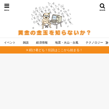
menu
search
イベント
雑談
経済情報
地震・火山・台風
テクノロジー
続け者ども！伝説はここから始まる！