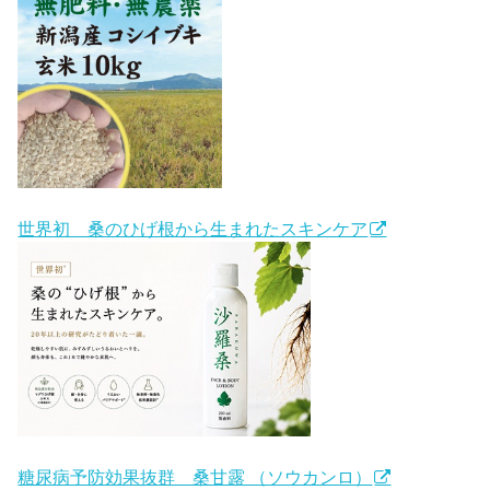
世界初 桑のひげ根から生まれたスキンケア
糖尿病予防効果抜群 桑甘露 （ソウカンロ）