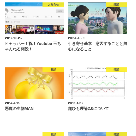
お知らせ
雑談
2019.10.23
2023.3.29
ヒャッハー！祝！Youtube 玉ち
引き寄せ基本 意図することと無
ゃんねる開設！
心になること
雑談
雑談
2013.3.15
2015.1.29
悪魔の生物MAN
超ひも理論2.0について
雑談
雑談