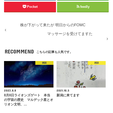
Pocket
feedly
株が下がって来たが 明日からのFOMC
マッサージを受けてますた
RECOMMEND
こちらの記事も人気です。
雑談
雑談
2023.8.8
2021.10.5
8月8日ライオンズゲート 本当
新潟に来てます
の宇宙の歴史 マルデック星とオ
リオン文明、…