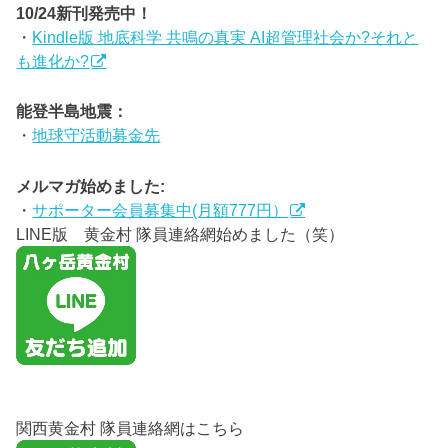
10/24新刊発売中！
・
Kindle版 地底科学 共鳴の真実 AI超管理社会か?それと
も進化か?
能登半島地震：
・
地球守活動募金先
メルマガ始めました:
・
サポーター会員募集中(月額777円）
LINE版 黄金村 隊員連絡網始めました（笑）
関西黄金村 隊員連絡網はこちら