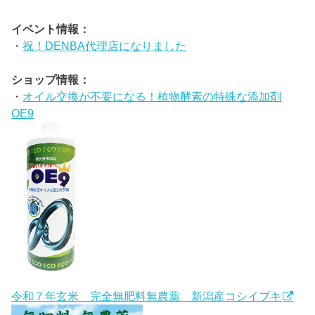
イベント情報：
・
祝！DENBA代理店になりました
ショップ情報：
・
オイル交換が不要になる！植物酵素の特殊な添加剤
OE9
令和７年玄米 完全無肥料無農薬 新潟産コシイブキ