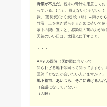
野菜が不足だ。
粉末の青汁を用意してお
っている。(じゃ、買えないじゃない。)
炭、(備長炭)(はく炭) 絵（略）→雨水
竹炭→土を生き返らせるために砕いて使
家中の隅に置くと、感染症の菌の力が弱
天気のいい日は、太陽光に干すこと。
・・・
AM9:35回診（医師団に向かって）
知られざる地下帝国って知ってますか。
医師「どなたか会いたい人いますか？」
地下都市、あいつら、そこに逃げるんだ
（会話になっていない）
（入眠）