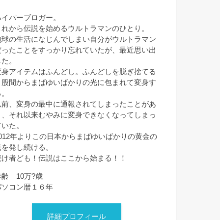
ハイパーブロガー。
これから伝説を始めるウルトラマンのひとり。
地球の生活になじんでしまい自分がウルトラマン
だったことをすっかり忘れていたが、最近思い出
した。
変身アイテムはふんどし。ふんどしを脱ぎ捨てる
と股間からまばゆいばかりの光に包まれて変身す
る。
以前、変身の最中に通報されてしまったことがあ
り、それ以来むやみに変身できなくなってしまっ
ていた。
2012年よりこの日本からまばゆいばかりの黄金の
光を発し続ける。
続け者ども！伝説はここから始まる！！
年齢 10万?歳
パソコン暦１６年
詳細プロフィール