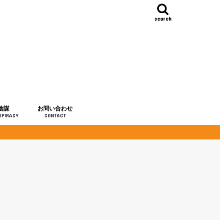
search
陰謀
お問い合わせ
SPIRACY
CONTACT
の歴史
・予言
メディア