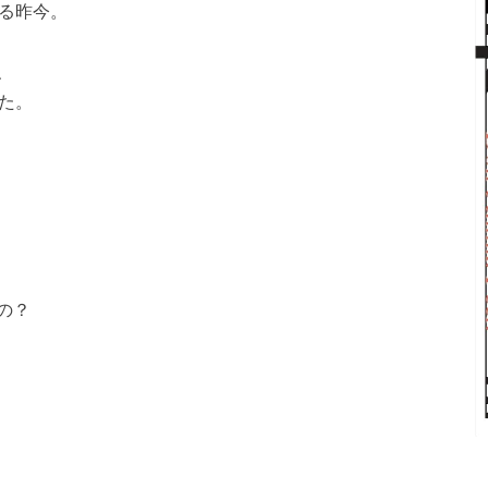
いる昨今。
、
た。
の？