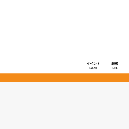
イベント
雑談
EVENT
LIFE
ショップ情
お知らせ