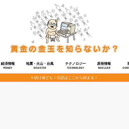
経済情報
地震・火山・台風
テクノロジー
原発情報
MONEY
DISASTER
TECHNOLOGY
NUCLEAR
CON
続け者ども！伝説はここから始まる！
報
健康
宇宙
奴ら
予知
洗脳