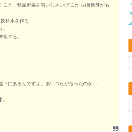
くこと。乾燥野菜を買いなさい(どこから)自衛隊がも
f
から飲料水を作る
tw
う。
体化する。
地下にあるんですよ。あいつらが造ったのが…
よ。