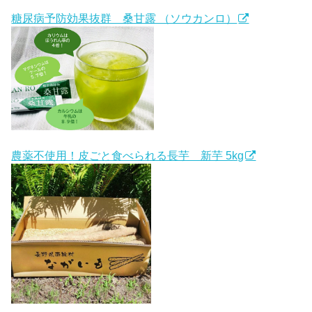
糖尿病予防効果抜群 桑甘露 （ソウカンロ）
農薬不使用！皮ごと食べられる長芋 新芋 5kg