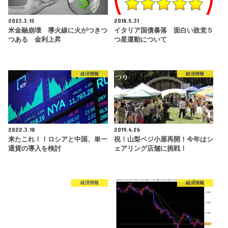
2023.3.15
2018.5.31
米金融崩壊 導火線に火がつきつ
イタリア国債暴落 面白い政党５
つある 金利上昇
つ星運動について
経済情報
経済情報
2022.3.18
2019.4.26
来たこれ！！ロシアと中国、単一
祝！山梨ベジ小屋再開！今年はシ
通貨の導入を検討
ェアリング店舗に挑戦！
経済情報
経済情報