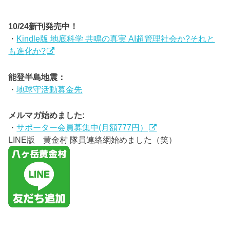
10/24新刊発売中！
・
Kindle版 地底科学 共鳴の真実 AI超管理社会か?それと
も進化か?
能登半島地震：
・
地球守活動募金先
メルマガ始めました:
・
サポーター会員募集中(月額777円）
LINE版 黄金村 隊員連絡網始めました（笑）