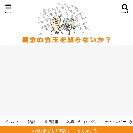
menu
search
イベント
雑談
経済情報
地震・火山・台風
テクノロジー
続け者ども！伝説はここから始まる！