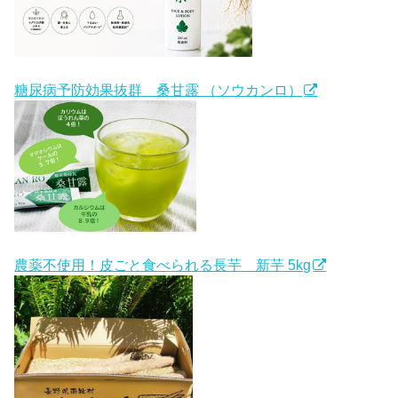
糖尿病予防効果抜群 桑甘露 （ソウカンロ）
農薬不使用！皮ごと食べられる長芋 新芋 5kg