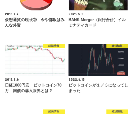
2016.7.4
2023.5.2
仮想通貨の現状② 今や都銀はみ
BANK Merger（銀行合併）イル
んな外資
ミナティカード
経済情報
経済情報
2018.2.6
2022.6.15
日経1000円安 ビットコイン70
ビットコインが１／３になってし
万 国債の購入限界とは？
まった
経済情報
経済情報