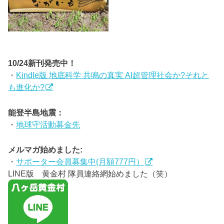
10/24新刊発売中！
・
Kindle版 地底科学 共鳴の真実 AI超管理社会か?それと
も進化か?
能登半島地震：
・
地球守活動募金先
メルマガ始めました:
・
サポーター会員募集中(月額777円）
LINE版 黄金村 隊員連絡網始めました（笑）