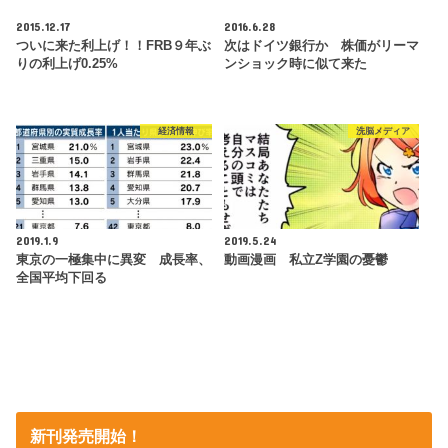
2015.12.17
2016.6.28
ついに来た利上げ！！FRB９年ぶ
次はドイツ銀行か 株価がリーマ
りの利上げ0.25%
ンショック時に似て来た
経済情報
洗脳メディア
2019.1.9
2019.5.24
東京の一極集中に異変 成長率、
動画漫画 私立Z学園の憂鬱
全国平均下回る
新刊発売開始！