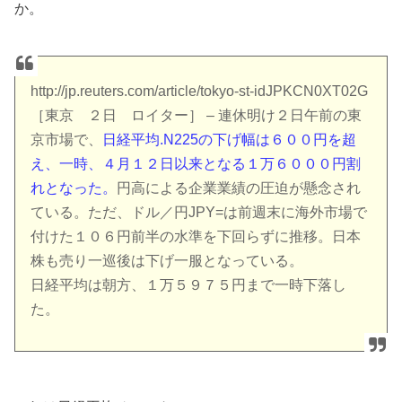
か。
http://jp.reuters.com/article/tokyo-st-idJPKCN0XT02G
［東京 ２日 ロイター］ – 連休明け２日午前の東
京市場で、
日経平均.N225の下げ幅は６００円を超
え、一時、４月１２日以来となる１万６０００円割
れとなった。
円高による企業業績の圧迫が懸念され
ている。ただ、ドル／円JPY=は前週末に海外市場で
付けた１０６円前半の水準を下回らずに推移。日本
株も売り一巡後は下げ一服となっている。
日経平均は朝方、１万５９７５円まで一時下落し
た。