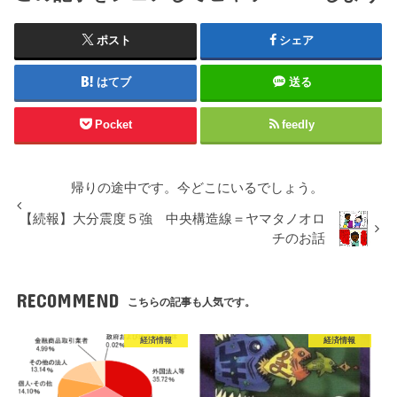
ポスト
シェア
はてブ
送る
Pocket
feedly
帰りの途中です。今どこにいるでしょう。
【続報】大分震度５強 中央構造線＝ヤマタノオロ
チのお話
RECOMMEND
こちらの記事も人気です。
経済情報
経済情報