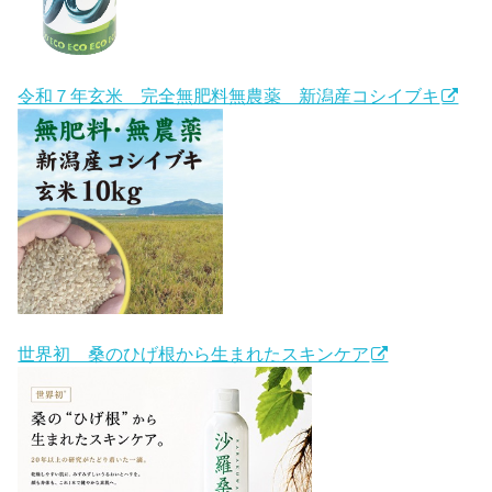
令和７年玄米 完全無肥料無農薬 新潟産コシイブキ
世界初 桑のひげ根から生まれたスキンケア