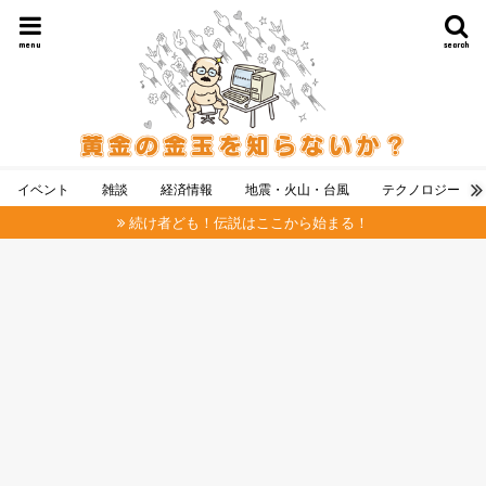
menu
search
イベント
雑談
経済情報
地震・火山・台風
テクノロジー
続け者ども！伝説はここから始まる！