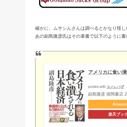
確かに、ムサシんさんは調べるとかなり怪し
あの副島隆彦氏はその著書で以下のように書
アメリカに食い潰
posted with
ヨメレバ
副島隆彦 徳間書店 201
Amazo
楽天ブッ