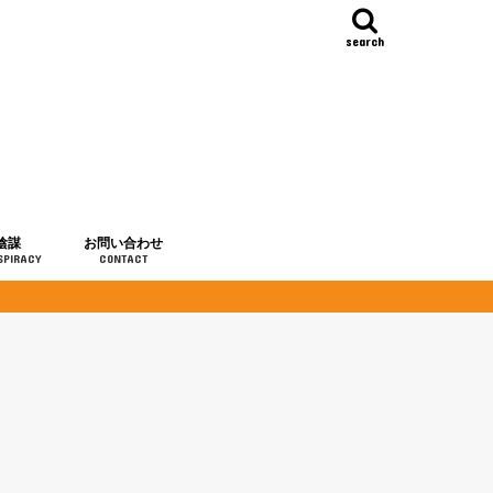
search
陰謀
お問い合わせ
SPIRACY
CONTACT
の歴史
・予言
メディア