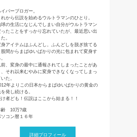
ハイパーブロガー。
これから伝説を始めるウルトラマンのひとり。
地球の生活になじんでしまい自分がウルトラマン
だったことをすっかり忘れていたが、最近思い出
した。
変身アイテムはふんどし。ふんどしを脱ぎ捨てる
と股間からまばゆいばかりの光に包まれて変身す
る。
以前、変身の最中に通報されてしまったことがあ
り、それ以来むやみに変身できなくなってしまっ
ていた。
2012年よりこの日本からまばゆいばかりの黄金の
光を発し続ける。
続け者ども！伝説はここから始まる！！
年齢 10万?歳
パソコン暦１６年
詳細プロフィール