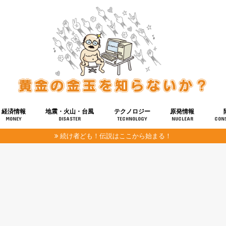
経済情報
地震・火山・台風
テクノロジー
原発情報
MONEY
DISASTER
TECHNOLOGY
NUCLEAR
CON
続け者ども！伝説はここから始まる！
報
健康
宇宙
奴ら
予知
洗脳