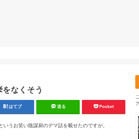
挙をなくそう
はてブ
送る
Pocket
たというお笑い陰謀厨のデマ話を載せたのですが。