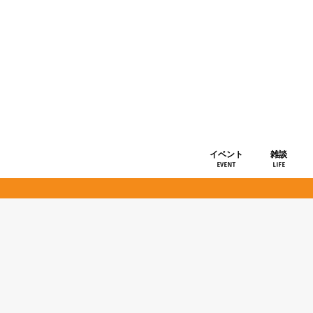
イベント
雑談
EVENT
LIFE
ショップ情
お知らせ