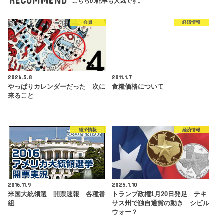
こちらの記事も人気です。
会員
経済情報
2026.5.8
2011.1.7
やっぱりカレンダーだった 次に
食糧価格について
来ること
経済情報
経済情報
2016.11.9
2025.1.10
米国大統領選 開票速報 各種番
トランプ政権1月20日発足 テキ
組
サス州で独自通貨の動き シビル
ウォー？