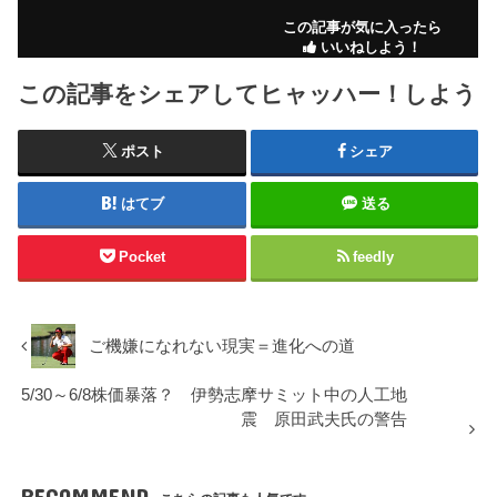
この記事が気に入ったら
いいねしよう！
この記事をシェアしてヒャッハー！しよう
ポスト
シェア
はてブ
送る
Pocket
feedly
ご機嫌になれない現実＝進化への道
5/30～6/8株価暴落？ 伊勢志摩サミット中の人工地
震 原田武夫氏の警告
RECOMMEND