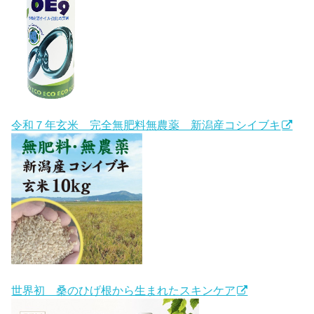
令和７年玄米 完全無肥料無農薬 新潟産コシイブキ
世界初 桑のひげ根から生まれたスキンケア