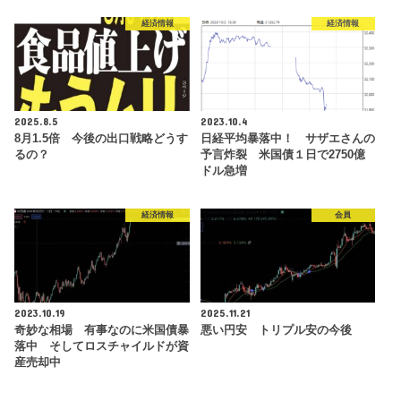
経済情報
経済情報
2025.8.5
2023.10.4
8月1.5倍 今後の出口戦略どうす
日経平均暴落中！ サザエさんの
るの？
予言炸裂 米国債１日で2750億
ドル急増
経済情報
会員
2023.10.19
2025.11.21
奇妙な相場 有事なのに米国債暴
悪い円安 トリプル安の今後
落中 そしてロスチャイルドが資
産売却中