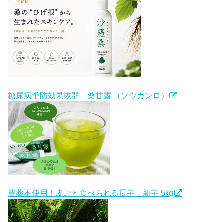
糖尿病予防効果抜群 桑甘露 （ソウカンロ）
農薬不使用！皮ごと食べられる長芋 新芋 5kg