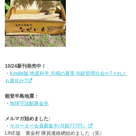
10/24新刊発売中！
・
Kindle版 地底科学 共鳴の真実 AI超管理社会か?それと
も進化か?
能登半島地震：
・
地球守活動募金先
メルマガ始めました:
・
サポーター会員募集中(月額777円）
LINE版 黄金村 隊員連絡網始めました（笑）