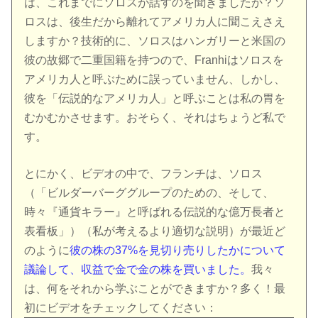
は、これまでにソロスが話すのを聞きましたか？ソ
ロスは、後生だから離れてアメリカ人に聞こえさえ
しますか？技術的に、ソロスはハンガリーと米国の
彼の故郷で二重国籍を持つので、Franhiはソロスを
アメリカ人と呼ぶために誤っていません、しかし、
彼を「伝説的なアメリカ人」と呼ぶことは私の胃を
むかむかさせます。おそらく、それはちょうど私で
す。
とにかく、ビデオの中で、フランチは、ソロス
（「ビルダーバーググループのための、そして、
時々『通貨キラー』と呼ばれる伝説的な億万長者と
表看板」）（私が考えるより適切な説明）が最近ど
のように
彼の株の37%を見切り売りしたかについて
議論して、収益で金で金の株を買いました。
我々
は、何をそれから学ぶことができますか？多く！最
初にビデオをチェックしてください：