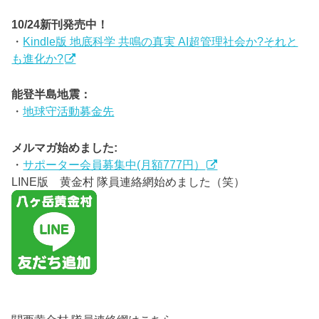
10/24新刊発売中！
・
Kindle版 地底科学 共鳴の真実 AI超管理社会か?それと
も進化か?
能登半島地震：
・
地球守活動募金先
メルマガ始めました:
・
サポーター会員募集中(月額777円）
LINE版 黄金村 隊員連絡網始めました（笑）