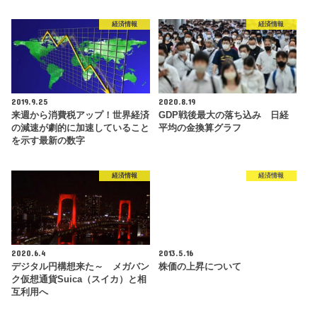
経済情報
経済情報
2019.9.25
2020.8.19
来週から消費税アップ！世界経済
GDP戦後最大の落ち込み 日経
の減速が劇的に加速していること
平均の金換算グラフ
を示す最新の数字
経済情報
経済情報
2020.6.4
2013.5.16
デジタル円構想来た～ メガバン
株価の上昇について
ク仮想通貨Suica（スイカ）と相
互利用へ