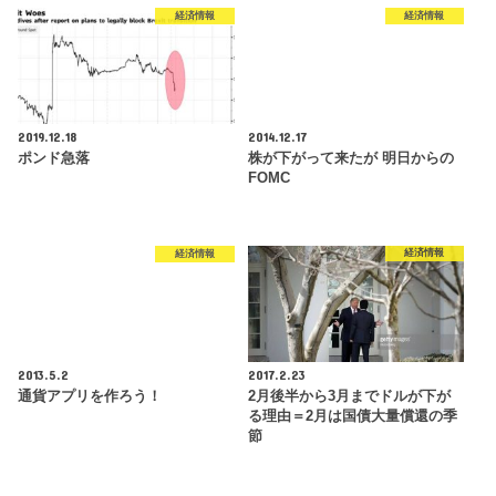
経済情報
経済情報
2019.12.18
2014.12.17
ポンド急落
株が下がって来たが 明日からの
FOMC
経済情報
経済情報
2013.5.2
2017.2.23
通貨アプリを作ろう！
2月後半から3月までドルが下が
る理由＝2月は国債大量償還の季
節