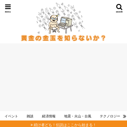
menu
search
イベント
雑談
経済情報
地震・火山・台風
テクノロジー
続け者ども！伝説はここから始まる！