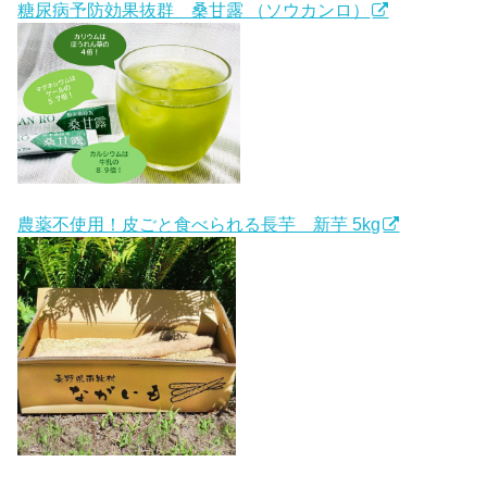
糖尿病予防効果抜群 桑甘露 （ソウカンロ）
農薬不使用！皮ごと食べられる長芋 新芋 5kg