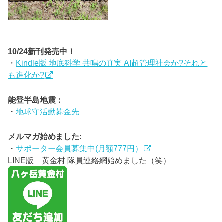
10/24新刊発売中！
・
Kindle版 地底科学 共鳴の真実 AI超管理社会か?それと
も進化か?
能登半島地震：
・
地球守活動募金先
メルマガ始めました:
・
サポーター会員募集中(月額777円）
LINE版 黄金村 隊員連絡網始めました（笑）