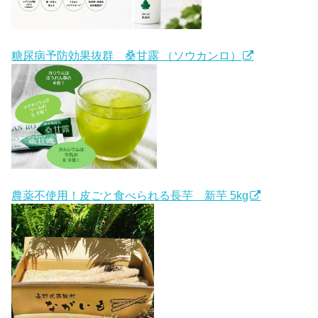
糖尿病予防効果抜群 桑甘露 （ソウカンロ）
農薬不使用！皮ごと食べられる長芋 新芋 5kg