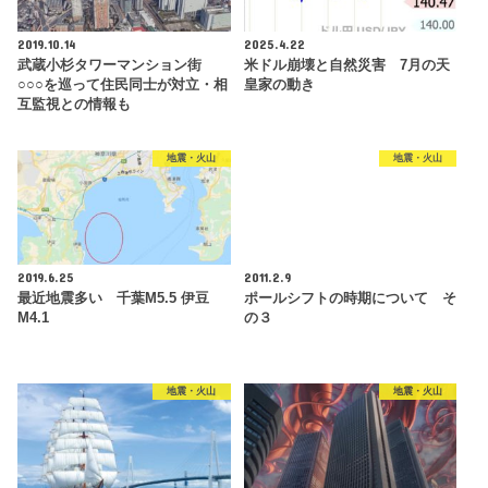
2019.10.14
2025.4.22
武蔵小杉タワーマンション街
米ドル崩壊と自然災害 7月の天
○○○を巡って住民同士が対立・相
皇家の動き
互監視との情報も
地震・火山
地震・火山
2019.6.25
2011.2.9
最近地震多い 千葉M5.5 伊豆
ポールシフトの時期について そ
M4.1
の３
地震・火山
地震・火山