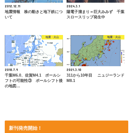
2012.12.11
2024.3.1
地震情報 株の動きと地下鉄につ
陽電子溜まり＝巨大みみず 千葉
いて
スロースリップ発生中
地震・火山
地震・火山
2018.7.9
2021.3.10
千葉M6.0、佐賀M4.1 ポールシ
311から10年目 ニュジーランド
フトの可能性③ ポールシフト後
M8.1
の地図…
新刊発売開始！