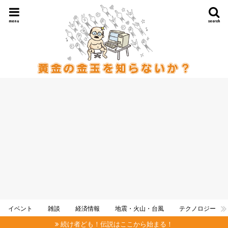
menu
search
イベント
雑談
経済情報
地震・火山・台風
テクノロジー
続け者ども！伝説はここから始まる！