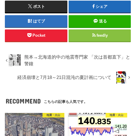
ポスト
シェア
はてブ
送る
Pocket
feedly
熊本→北海道的中の地震専門家 「次は首都直下」と
警鐘
経済崩壊と7月18～21日混沌の夏計画について
RECOMMEND
こちらの記事も人気です。
地震・火山
地震・火山