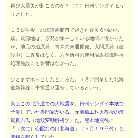
再び大震災が起こるのか？（Ｃ）日刊ゲンダイ ヒヤ
リとした。
１６日午後、北海道函館市で起きた震度６弱の地
震。震源地は、原発が集中している地域に近かった
が、地元の泊原発、青森の東通原発、大間原発（建
設中）に異常はなく、六ケ所村の使用済み核燃料再
処理施設にも影響はなかった。
ひとまずホッとしたところだ。３月に開業した北海
道新幹線も平常通り運転しているという。
実はこの北海道での大地震を、日刊ゲンダイ本紙で
予測していた専門家がいる。元前橋工科大教授の濱
嶌良吉氏（地殻変動解析学）だ。熊本地震後に
「（次に）心配なのは北海道」（５月１９日付）と
警鐘を鳴らしていた。