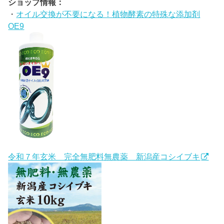
ショップ情報：
・
オイル交換が不要になる！植物酵素の特殊な添加剤
OE9
令和７年玄米 完全無肥料無農薬 新潟産コシイブキ