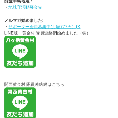
能登半島地震：
・
地球守活動募金先
メルマガ始めました:
・
サポーター会員募集中(月額777円）
LINE版 黄金村 隊員連絡網始めました（笑）
関西黄金村 隊員連絡網はこちら