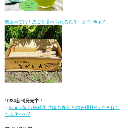
農薬不使用！皮ごと食べられる長芋 新芋 5kg
10/24新刊発売中！
・
Kindle版 地底科学 共鳴の真実 AI超管理社会か?それと
も進化か?