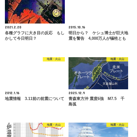
2021.2.20
2015.10.16
各種グラフに大き目の反応 もし
明日から？ ケシュ博士が巨大地
かして今日明日？
震を警告 4,000万人が犠牲とも
地震・火山
地震・火山
2012.1.16
2025.12.9
地震情報 3.11前の前震について
青森東方沖 震度6強 M7.5 千
島弧
地震・火山
地震・火山