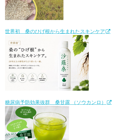
世界初 桑のひげ根から生まれたスキンケア
糖尿病予防効果抜群 桑甘露 （ソウカンロ）