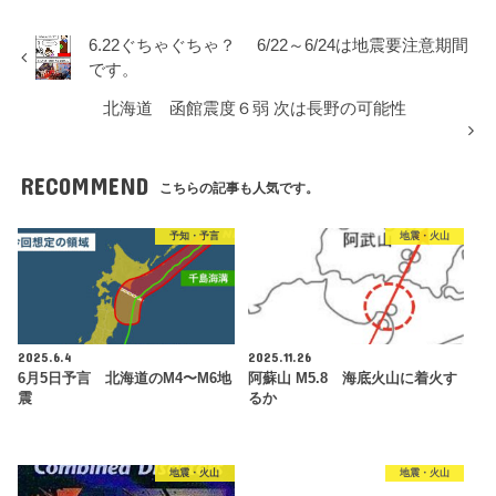
6.22ぐちゃぐちゃ？ 6/22～6/24は地震要注意期間
です。
北海道 函館震度６弱 次は長野の可能性
RECOMMEND
こちらの記事も人気です。
予知・予言
地震・火山
2025.6.4
2025.11.26
6月5日予言 北海道のM4〜M6地
阿蘇山 M5.8 海底火山に着火す
震
るか
地震・火山
地震・火山