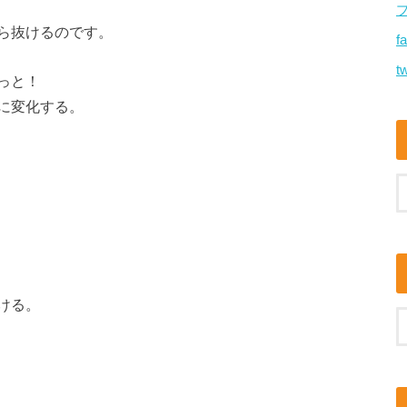
ら抜けるのです。
f
tw
っと！
に変化する。
ける。