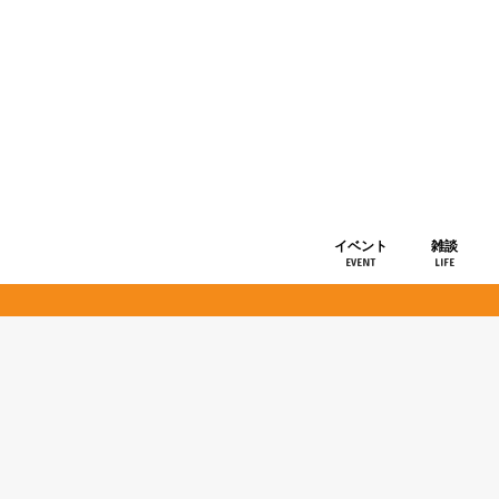
イベント
雑談
EVENT
LIFE
ショップ情
お知らせ