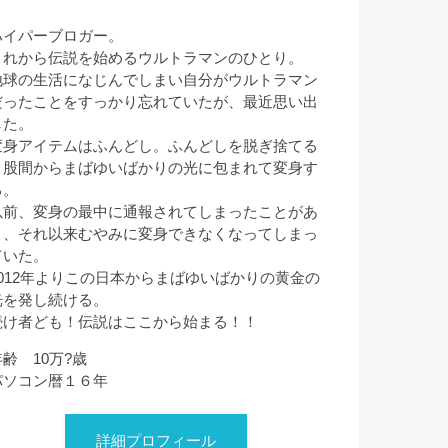
ハイパーブロガー。
これから伝説を始めるウルトラマンのひとり。
地球の生活になじんでしまい自分がウルトラマン
だったことをすっかり忘れていたが、最近思い出
した。
変身アイテムはふんどし。ふんどしを脱ぎ捨てる
と股間からまばゆいばかりの光に包まれて変身す
る。
以前、変身の最中に通報されてしまったことがあ
り、それ以来むやみに変身できなくなってしまっ
ていた。
2012年よりこの日本からまばゆいばかりの黄金の
光を発し続ける。
続け者ども！伝説はここから始まる！！
年齢 10万?歳
パソコン暦１６年
詳細プロフィール