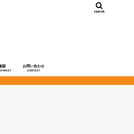
search
陰謀
お問い合わせ
SPIRACY
CONTACT
の歴史
・予言
メディア