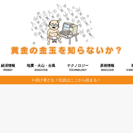
経済情報
地震・火山・台風
テクノロジー
原発情報
MONEY
DISASTER
TECHNOLOGY
NUCLEAR
CON
続け者ども！伝説はここから始まる！
報
健康
宇宙
奴ら
予知
洗脳