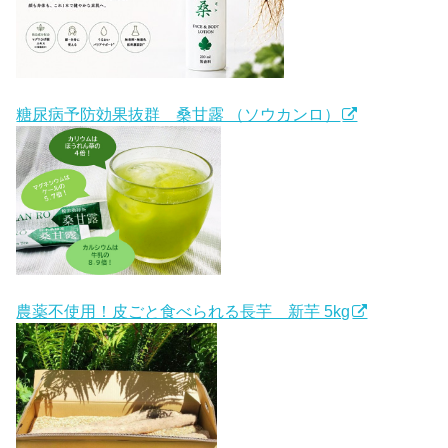
糖尿病予防効果抜群 桑甘露 （ソウカンロ）
農薬不使用！皮ごと食べられる長芋 新芋 5kg