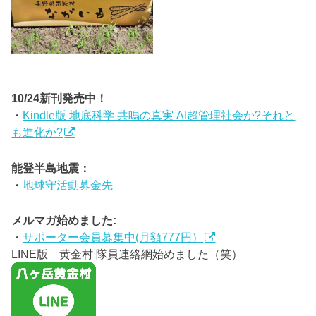
10/24新刊発売中！
・
Kindle版 地底科学 共鳴の真実 AI超管理社会か?それと
も進化か?
能登半島地震：
・
地球守活動募金先
メルマガ始めました:
・
サポーター会員募集中(月額777円）
LINE版 黄金村 隊員連絡網始めました（笑）