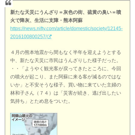
新たな天災にうんざり＝灰色の街、硫黄の臭い＝噴
火で降灰、生活に支障・熊本阿蘇
https://news.nifty.com/article/domestic/society/12145-
2016100800257/
４月の熊本地震から間もなく半年を迎えようとする
中、新たな天災に市民はうんざりした様子だった。
・・「ようやく観光客が戻ってきたところに、今回
の噴火が起こり、また阿蘇に来る客が減るのではな
いか」と不安そうな様子。買い物に来ていた主婦の
林和子さん（７４）は「災害が続き、逃げ出したい
気持ち」とため息をついた。