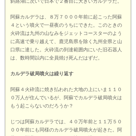
斜路湖に次いで日本で２番目に大きいカルデラだ。
阿蘇カルデラは、８万７０００年前に起こった阿蘇
４という噴火で一昼夜のうちにできた。このときの
火砕流は九州の山なみをジェットコースターのよう
に高速で乗り越えて、鹿児島県を除く九州全県と山
口県に達した。火砕流の到達範囲内にいた旧石器人
は、数時間以内に全員焼け死んだはずだ。
カルデラ破局噴火は繰り返す
阿蘇４火砕流に焼き払われた大地の上にいま１１０
０万人が住んでいるが、阿蘇でカルデラ破局噴火は
もう起こらないのだろうか？
じつは阿蘇カルデラでは、４０万年前と１１万５０
００年前にも同様のカルデラ破局噴火が起きた。阿