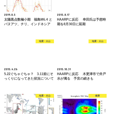
2019.8.5
2015.8.17
太陽黒点数極小期 福島M6.4 と
HAARPに反応 串田氏は予想時
バヌアツ、チリ、インドネシア
期を8月30日に延期
地震・火山
地震・火山
2015.4.26
2015.10.31
5.22ぐちゃぐちゃ？ 3.11前にそ
HAARPに反応 木更津市で井戸
っくりになってきた状況について
水が濁る 予言の続きも
地震・火山
健康