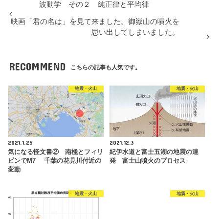
波動学 その２ 純正律と平均律
映画「君の名は」を見て来ました。御嶽山の噴火を
思い出してしまいました。
RECOMMEND
こちらの記事も人気です。
地震・火山
地震・火山
2021.1.25
2021.12.3
気になる怪文書② 南極とフィリ
紀伊水道と富士五湖の地震の連
ピンでM7 千葉の花見川付近の
発 富士山噴火のプロセス
変動
地震・火山
地震・火山