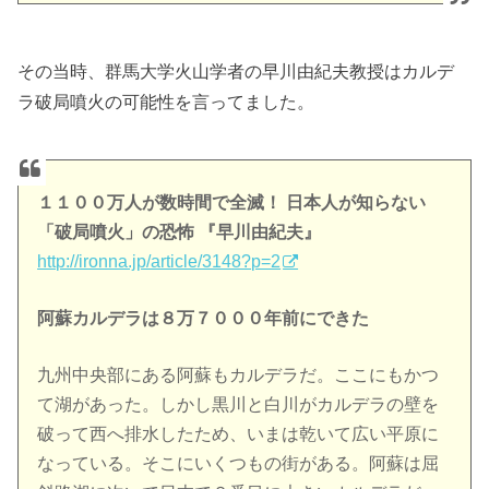
その当時、群馬大学火山学者の早川由紀夫教授はカルデ
ラ破局噴火の可能性を言ってました。
１１００万人が数時間で全滅！ 日本人が知らない
「破局噴火」の恐怖 『早川由紀夫』
http://ironna.jp/article/3148?p=2
阿蘇カルデラは８万７０００年前にできた
九州中央部にある阿蘇もカルデラだ。ここにもかつ
て湖があった。しかし黒川と白川がカルデラの壁を
破って西へ排水したため、いまは乾いて広い平原に
なっている。そこにいくつもの街がある。阿蘇は屈