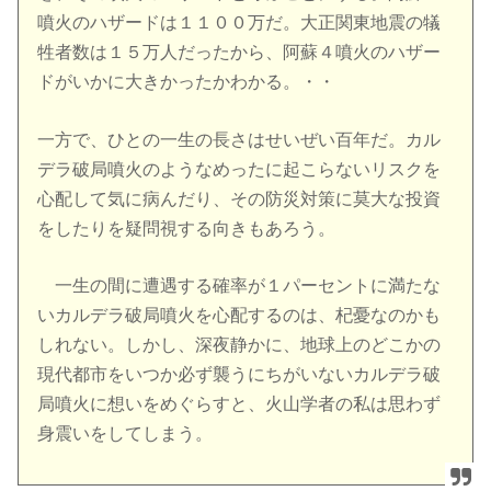
噴火のハザードは１１００万だ。大正関東地震の犠
牲者数は１５万人だったから、阿蘇４噴火のハザー
ドがいかに大きかったかわかる。・・
一方で、ひとの一生の長さはせいぜい百年だ。カル
デラ破局噴火のようなめったに起こらないリスクを
心配して気に病んだり、その防災対策に莫大な投資
をしたりを疑問視する向きもあろう。
一生の間に遭遇する確率が１パーセントに満たな
いカルデラ破局噴火を心配するのは、杞憂なのかも
しれない。しかし、深夜静かに、地球上のどこかの
現代都市をいつか必ず襲うにちがいないカルデラ破
局噴火に想いをめぐらすと、火山学者の私は思わず
身震いをしてしまう。