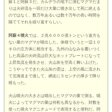
蘇１と阿蘇３だ。カルデラの地下に潜むマグマだま
りは火砕流を一回だけ大量に噴き出して死に絶える
のではなく、数万年あるいは数十万年の長い時間を
隔ててそれを繰り返すらしい。
阿蘇４噴火
では、２兆６０００億トンという途方も
ない量のマグマが噴出した。体積でいうと一辺１０
キロの立方体に相当する。九州の山なみを覆いつく
した高温の火砕流は巨大なホットプレートになって
上昇気流を発生させ、火山灰を空高く舞い上げた。
こうやってできた火山灰の雲は、上空の風に流され
て北海道まで達して、網走に５センチの厚さで降り
積もった。
火山噴火の大きさは噴出したマグマの量で測る。噴
火によってマグマの量は何桁も異なるから、対数を
使った噴火マグニチュードで表現すると便利だ。阿