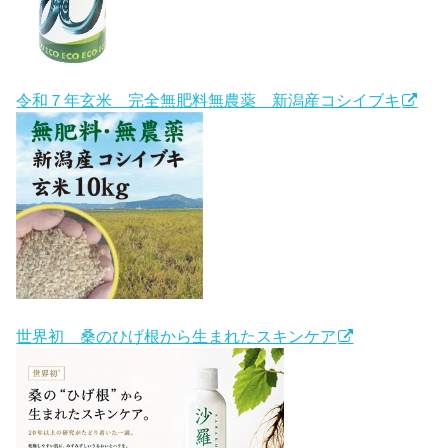
令和７年玄米 完全無肥料無農薬 新潟産コシイブキ
世界初 桑のひげ根から生まれたスキンケア