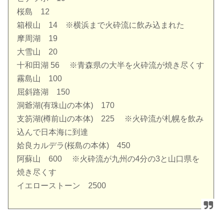
桜島 12
箱根山 14 ※横浜まで火砕流に飲み込まれた
摩周湖 19
大雪山 20
十和田湖 56 ※青森県の大半を火砕流が焼き尽くす
霧島山 100
屈斜路湖 150
洞爺湖(有珠山の本体) 170
支笏湖(樽前山の本体) 225 ※火砕流が札幌を飲み
込んで日本海に到達
姶良カルデラ(桜島の本体) 450
阿蘇山 600 ※火砕流が九州の4分の3と山口県を
焼き尽くす
イエローストーン 2500