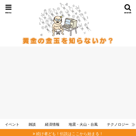
menu
search
イベント
雑談
経済情報
地震・火山・台風
テクノロジー
続け者ども！伝説はここから始まる！