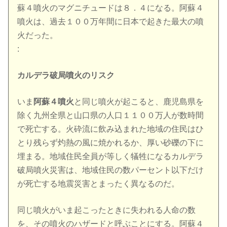
蘇４噴火のマグニチュードは８．４になる。阿蘇４
噴火は、過去１００万年間に日本で起きた最大の噴
火だった。
:
カルデラ破局噴火のリスク
いま
阿蘇４噴火
と同じ噴火が起こると、鹿児島県を
除く九州全県と山口県の人口１１００万人が数時間
で死亡する。火砕流に飲み込まれた地域の住民はひ
とり残らず灼熱の風に焼かれるか、厚い砂礫の下に
埋まる。地域住民全員が等しく犠牲になるカルデラ
破局噴火災害は、地域住民の数パーセント以下だけ
が死亡する地震災害とまったく異なるのだ。
同じ噴火がいま起こったときに失われる人命の数
を、その噴火のハザードと呼ぶことにする。阿蘇４