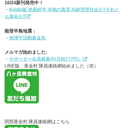
10/24新刊発売中！
・
Kindle版 地底科学 共鳴の真実 AI超管理社会か?それと
も進化か?
能登半島地震：
・
地球守活動募金先
メルマガ始めました:
・
サポーター会員募集中(月額777円）
LINE版 黄金村 隊員連絡網始めました（笑）
関西黄金村 隊員連絡網はこちら