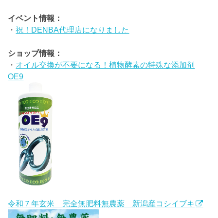
イベント情報：
・
祝！DENBA代理店になりました
ショップ情報：
・
オイル交換が不要になる！植物酵素の特殊な添加剤
OE9
令和７年玄米 完全無肥料無農薬 新潟産コシイブキ