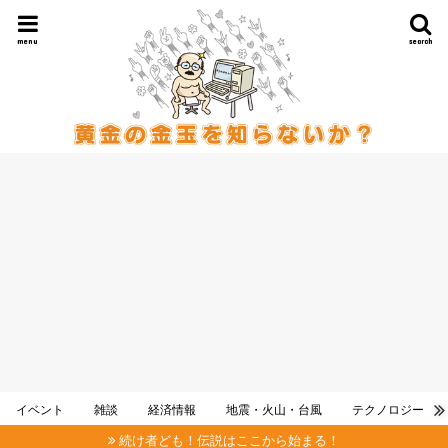
menu
search
イベント
雑談
経済情報
地震・火山・台風
テクノロジー
続け者ども！伝説はここから始まる！