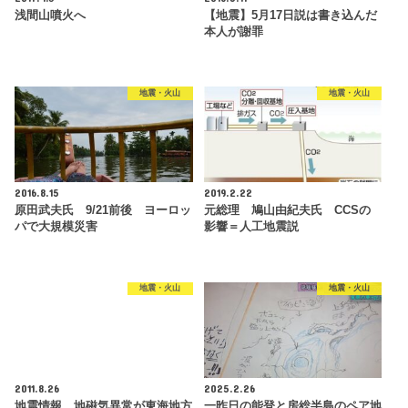
浅間山噴火へ
【地震】5月17日説は書き込んだ
本人が謝罪
地震・火山
地震・火山
2016.8.15
2019.2.22
原田武夫氏 9/21前後 ヨーロッ
元総理 鳩山由紀夫氏 CCSの
パで大規模災害
影響＝人工地震説
地震・火山
地震・火山
2011.8.26
2025.2.26
地震情報 地磁気異常が東海地方
一昨日の能登と房総半島のペア地