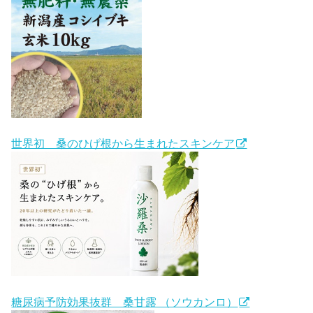
世界初 桑のひげ根から生まれたスキンケア
糖尿病予防効果抜群 桑甘露 （ソウカンロ）