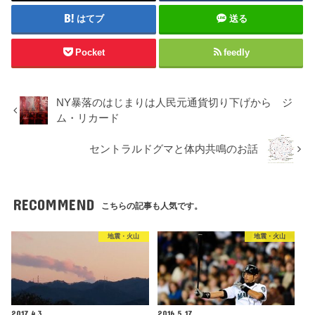
はてブ
送る
Pocket
feedly
NY暴落のはじまりは人民元通貨切り下げから ジ
ム・リカード
セントラルドグマと体内共鳴のお話
RECOMMEND
こちらの記事も人気です。
地震・火山
地震・火山
2017.4.3
2016.5.17