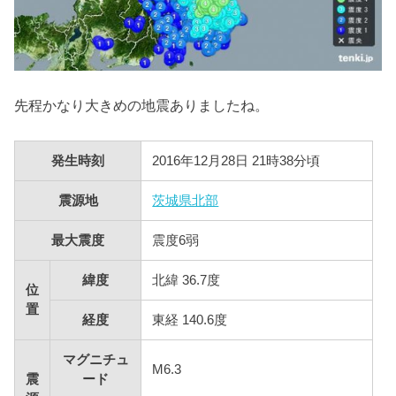
先程かなり大きめの地震ありましたね。
発生時刻
2016年12月28日 21時38分頃
震源地
茨城県北部
最大震度
震度6弱
緯度
北緯 36.7度
位
置
経度
東経 140.6度
マグニチュ
M6.3
震
ード