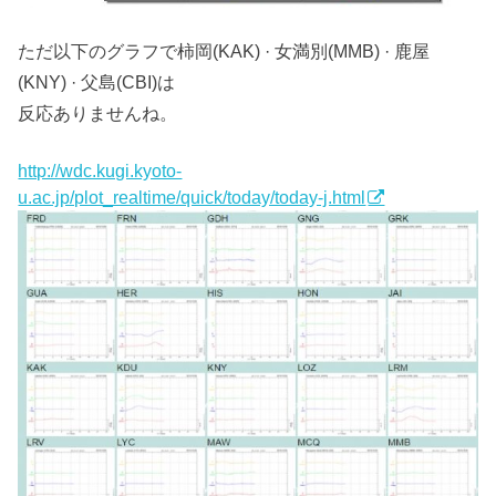
ただ以下のグラフで柿岡(KAK) · 女満別(MMB) · 鹿屋
(KNY) · 父島(CBI)は
反応ありませんね。
http://wdc.kugi.kyoto-
u.ac.jp/plot_realtime/quick/today/today-j.html