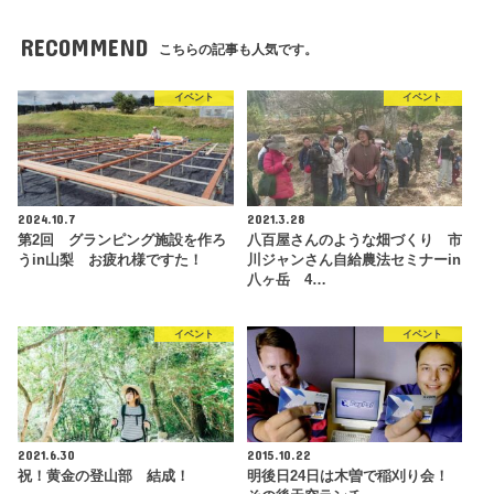
RECOMMEND
こちらの記事も人気です。
イベント
イベント
2024.10.7
2021.3.28
第2回 グランピング施設を作ろ
八百屋さんのような畑づくり 市
うin山梨 お疲れ様ですた！
川ジャンさん自給農法セミナーin
八ヶ岳 4…
イベント
イベント
2021.6.30
2015.10.22
祝！黄金の登山部 結成！
明後日24日は木曽で稲刈り会！