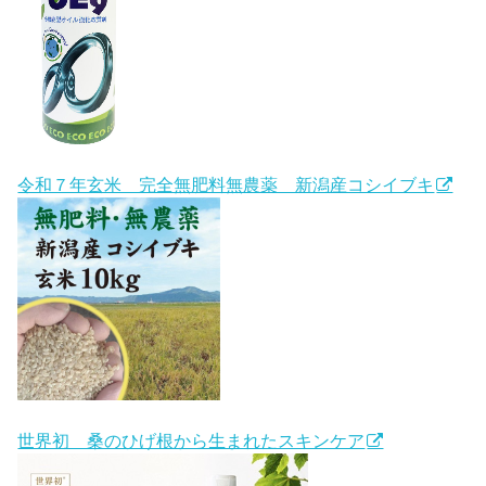
令和７年玄米 完全無肥料無農薬 新潟産コシイブキ
世界初 桑のひげ根から生まれたスキンケア