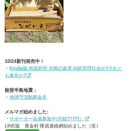
10/24新刊発売中！
・
Kindle版 地底科学 共鳴の真実 AI超管理社会か?それと
も進化か?
能登半島地震：
・
地球守活動募金先
メルマガ始めました:
・
サポーター会員募集中(月額777円）
LINE版 黄金村 隊員連絡網始めました（笑）