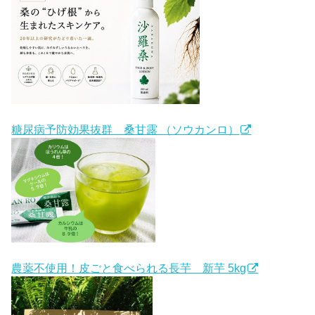
糖尿病予防効果抜群 桑甘露 （ソウカンロ）
農薬不使用！皮ごと食べられる長芋 新芋 5kg